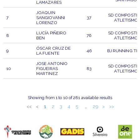
LAMAZARES
JOAQUIN
SD COMPOSTE
7
SANGIOVANNI
37
ATLETISMO
LORENZO
LUCÍA PIÑEIRO
SD COMPOSTE
8
76
BEN
ATLETISMO
ÓSCAR CRUZ DE
9
46
BJ RUNNING TE
LA FUENTE
JOSE ANTONIO
SD COMPOSTE
10
FIGUEIRAS
83
ATLETISMO
MARTINEZ
DORSAL
PARTICIPANTE
PTO
CLUB
Showing from 1 to 10 of 281 available results
<<
<
1
2
3
4
5
29
>
>>
…