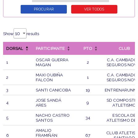
Show
results
DORSAL
PARTICIPANTE
PTO
CLUB
OSCAR GUERRA
C.A. CAMBADO
1
2
MAGAN
SEGUROS NOV
MAXI OUBIÑA
C.A. CAMBADO
2
1
FALCÓN
SEGUROS NOV
3
SANTI CANICOBA
19
ENTRENARUNN
JOSE SANDÁ
SD COMPOSTE
4
9
ARES
ATLETISMO
NACHO CASTRO
ESCOLA DE
5
34
SANTOS
ATLETISMO DE
AMALIO
CLUB ATLETIS
6
FRAMIÑÁN
67
SANTIAGO