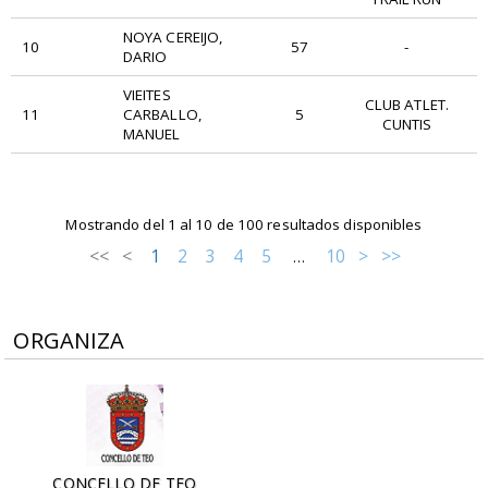
NOYA CEREIJO,
10
57
-
DARIO
VIEITES
CLUB ATLET.
11
CARBALLO,
5
CUNTIS
MANUEL
DORSAL
PARTICIPANTE
PTO
CLUB
Mostrando del 1 al 10 de 100 resultados disponibles
<<
<
1
2
3
4
5
10
>
>>
…
ORGANIZA
CONCELLO DE TEO