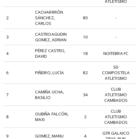
ATLETISMO
CACHARRRÓN
2
SÁNCHEZ,
80
-
CARLOS
CASTROAGUDIN
3
10
-
GOMEZ, ADRIAN
PÉREZ CASTRO,
4
18
NOITEBRA FC
DAVID
SD
6
PIÑEIRO, LUCÍA
82
COMPOSTELA
ATLETISMO
CLUB
CAMIÑA UCHA,
7
34
ATLETISMO
BASILIO
CAMBADOS
CLUB
OUBIÑA FALCÓN,
8
2
ATLETISMO
MAXI
CAMBADOS
GTR GALAICO
9
GOMEZ, MANU
4
TRAIL RUN