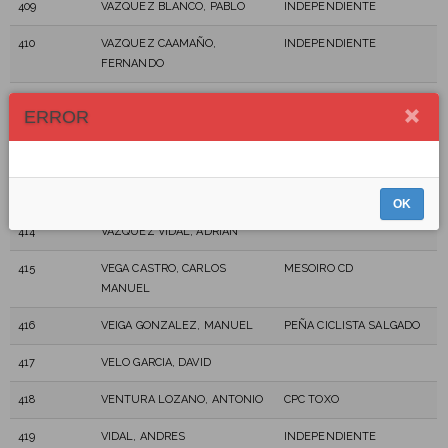
409
VAZQUEZ BLANCO, PABLO
INDEPENDIENTE
410
VAZQUEZ CAAMAÑO,
INDEPENDIENTE
FERNANDO
411
VÁZQUEZ GARCÍA, JORGE
ERROR
412
VAZQUEZ LAVANDEIRA,
CLUB DEPORTIVO
DAMIAN
TABEIRON
413
VAZQUEZ MARINAS, DAVID
A.D.MEDIADUCIA
OK
414
VAZQUEZ VIDAL, ADRIAN
415
VEGA CASTRO, CARLOS
MESOIRO CD
MANUEL
416
VEIGA GONZALEZ, MANUEL
PEÑA CICLISTA SALGADO
417
VELO GARCIA, DAVID
418
VENTURA LOZANO, ANTONIO
CPC TOXO
419
VIDAL, ANDRES
INDEPENDIENTE