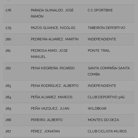
278
PARADA GUINALDO, JOSÉ
C.C.SPORTBIKE
RAMÓN
279
PAZOS GUIANCE, NICOLÁS
TABEIRÓN DEPORTIVO
280
PEDREIRA ALVAREZ, MARTIN
INDEPENDIENTE
281
PEDROSA MAYO, JOSE
PONTE TRAIL
MANUEL
282
PENA NEGREIRA, RICARDO
SANTA COMPAÑA-SANTA
COMBA
283
PENA RODRÍGUEZ, ALBERTO
INDEPENDIENTE
284
PEÑA ALVAREZ, MARCOS
CLUB DEPORTIVO 3AG
285
PEÑA VAZQUEZ, JUAN
WILDBOAR
286
PEREIRO, ALBERTO
MONTES DO DEZA
287
PÉREZ, JONATAN
CLUB CICLISTA MUROS