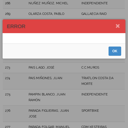
268
NUÑEZ MUÑOZ, MICHEL
INDEPENDIENTE
269
OLARZA COSTA, PABLO
GALLAECIA RAID
270
OLIVEIRA OZORES, MANEL
MILLABIKE, A GOLPE DE
ERROR
PEDAL
271
PAIS, DANIEL
CORREXALLAS
OK
272
PAIS IGLESIAS, MANUEL
ADC PEDALETAS SANTA
COMBA
273
PAIS LAGO, JOSÉ
C.C.MUROS
274
PAIS MIÑONES, JUAN
TRIATLON COSTA DA
MORTE
275
PAMPIN BLANCO, JUAN
INDEPENDIENTE
RAMÓN
276
PARADA FIGUEIRAS, JUAN
SPORTBIKE
JOSE
277
PARADA FOLGAR, MANUEL
CDM XESTEIRAS