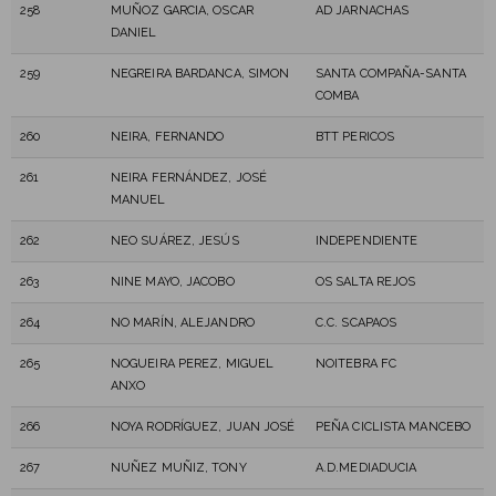
258
MUÑOZ GARCIA, OSCAR
AD JARNACHAS
DANIEL
259
NEGREIRA BARDANCA, SIMON
SANTA COMPAÑA-SANTA
COMBA
260
NEIRA, FERNANDO
BTT PERICOS
261
NEIRA FERNÁNDEZ, JOSÉ
MANUEL
262
NEO SUÁREZ, JESÚS
INDEPENDIENTE
263
NINE MAYO, JACOBO
OS SALTA REJOS
264
NO MARÍN, ALEJANDRO
C.C. SCAPAOS
265
NOGUEIRA PEREZ, MIGUEL
NOITEBRA FC
ANXO
266
NOYA RODRÍGUEZ, JUAN JOSÉ
PEÑA CICLISTA MANCEBO
267
NUÑEZ MUÑIZ, TONY
A.D.MEDIADUCIA