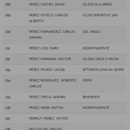
288
PEREZ CASTRO, DAVID
OS ESFOLA ARROS
289
PEREZ COTELO, CARLOS
CLUB DEPORTIVO 3AG
ALBERTO
290
PÉREZ FERNANDEZ, CARLOS
DEL VASCO
DAMIAN
291
PÉREZ LOIS, FABIO
INDEPENDIENTE
292
PÉREZ MIRAGAYA, HÉCTOR
OS DAS ONCE E MEDIA
293
PÉREZ PICADO, OSCAR
BTTEIROS COVA DA SERPE
294
PEREZ RODRÍGUEZ, ROBERTO
SEPPI
CARLOS
295
PÉREZ TREUS, ADRIÁN
BIKERMEN
296
PEREZ VEIRA, ANTON
INDEPENDIENTE
297
PERMUY PEREZ, VICTOR
298
PICO SEIJAS, MIGUEL