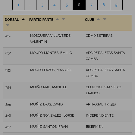
1
…
3
4
5
6
7
8
9
DORSAL
PARTICIPANTE
CLUB
251
MOSQUERA VILLAVERDE,
CDM XESTEIRAS
VALENTIN
252
MOURO MONTES, EMILIO
ADC PEDALETAS SANTA
COMBA
253
MOURO PAZOS, MANUEL
ADC PEDALETAS SANTA
COMBA
254
MUIÑO RIAL, MANUEL
CLUB CICLISTA SEIXO
BRANCO
255
MUÑIZ DIOS, DAVID
ARTROGAL TRI 498
256
MUÑIZ GONZÁLEZ, JORGE
INDEPENDIENTE
257
MUÑIZ SANTOS, FRAN
BIKERMEN