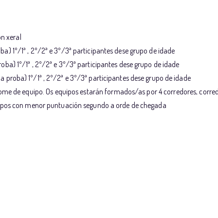
ón xeral
) 1º/1ª , 2º/2ª e 3º/3ª participantes dese grupo de idade
ba) 1º/1ª , 2º/2ª e 3º/3ª participantes dese grupo de idade
proba) 1º/1ª , 2º/2ª e 3º/3ª participantes dese grupo de idade
e de equipo. Os equipos estarán formados/as por 4 corredores, corred
quipos con menor puntuación segundo a orde de chegada