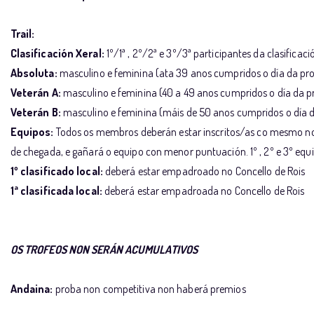
Trail:
Clasificación Xeral:
1º/1ª , 2º/2ª e 3º/3ª participantes da clasificaci
Absoluta:
masculino e feminina (ata 39 anos cumpridos o día da proba
Veterán A:
masculino e feminina (40 a 49 anos cumpridos o día da pro
Veterán B:
masculino e feminina (máis de 50 anos cumpridos o día da 
Equipos:
Todos os membros deberán estar inscritos/as co mesmo nom
de chegada, e gañará o equipo con menor puntuación. 1º , 2º e 3º e
1º clasificado local:
deberá estar empadroado no Concello de Rois
1ª clasificada local:
deberá estar empadroada no Concello de Rois
OS TROFEOS NON SERÁN ACUMULATIVOS
Andaina:
proba non competitiva non haberá premios