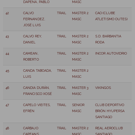
DAPENA, PABLO
MASC
42
CALVO
TRAIL
MASTER 2
CAO (CLUBE
FERNANDEZ,
MASC
ATLETISMO OUTES)
JOSÉ LUIS
43
CALVO REY,
TRAIL
MASTER 2
S.D. BARBANTIA
DANIEL
MASC
RODA
44
CAMEAN,
TRAIL
MASTER 2
INCOR AUTOVIDRIO
ROBERTO
MASC
45
CANDA TABOADA,
TRAIL
MASTER 2
LUIS
MASC
46
CANDIA DURÁN,
TRAIL
MASTER 3
VIKINGOS
FRANCISCO XOSÉ
MASC
47
CAPELO VIEITES,
TRAIL
SENIOR
CLUB DEPORTIVO
EFRÉN
MASC
BRIÓN HYUPERSA
SANTIAGO
48
CARBAJO
TRAIL
MASTER 2
REAL AEROCLUB
CAPEANS,
MASC
SANTIAGO