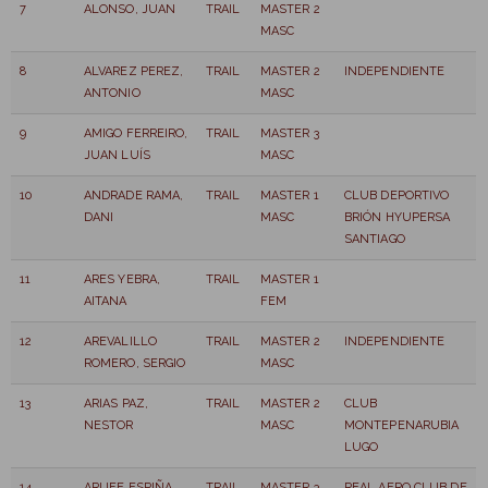
7
ALONSO, JUAN
TRAIL
MASTER 2
MASC
8
ALVAREZ PEREZ,
TRAIL
MASTER 2
INDEPENDIENTE
ANTONIO
MASC
9
AMIGO FERREIRO,
TRAIL
MASTER 3
JUAN LUÍS
MASC
10
ANDRADE RAMA,
TRAIL
MASTER 1
CLUB DEPORTIVO
DANI
MASC
BRIÓN HYUPERSA
SANTIAGO
11
ARES YEBRA,
TRAIL
MASTER 1
AITANA
FEM
12
AREVALILLO
TRAIL
MASTER 2
INDEPENDIENTE
ROMERO, SERGIO
MASC
13
ARIAS PAZ,
TRAIL
MASTER 2
CLUB
NESTOR
MASC
MONTEPENARUBIA
LUGO
14
ARUFE ESPIÑA,
TRAIL
MASTER 3
REAL AERO CLUB DE