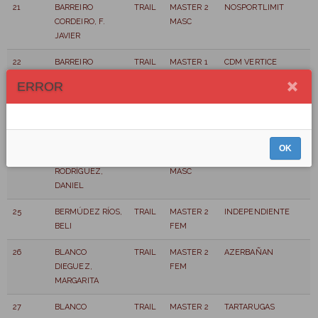
21
BARREIRO
TRAIL
MASTER 2
NOSPORTLIMIT
CORDEIRO, F.
MASC
JAVIER
22
BARREIRO
TRAIL
MASTER 1
CDM VERTICE
VÁZQUEZ,
MASC
ERROR
RAMON
23
BARRIOS, CELSO
TRAIL
MASTER 2
REAL AERO CLUB DE
MASC
SANTIAGO
OK
24
BECERRA
TRAIL
MASTER 3
NOITEBRA FC
RODRÍGUEZ,
MASC
DANIEL
25
BERMÚDEZ RÍOS,
TRAIL
MASTER 2
INDEPENDIENTE
BELI
FEM
26
BLANCO
TRAIL
MASTER 2
AZERBAÑAN
DIEGUEZ,
FEM
MARGARITA
27
BLANCO
TRAIL
MASTER 2
TARTARUGAS