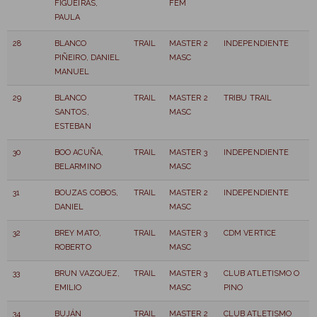
FIGUEIRAS,
FEM
PAULA
28
BLANCO
TRAIL
MASTER 2
INDEPENDIENTE
PIÑEIRO, DANIEL
MASC
MANUEL
29
BLANCO
TRAIL
MASTER 2
TRIBU TRAIL
SANTOS,
MASC
ESTEBAN
30
BOO ACUÑA,
TRAIL
MASTER 3
INDEPENDIENTE
BELARMINO
MASC
31
BOUZAS COBOS,
TRAIL
MASTER 2
INDEPENDIENTE
DANIEL
MASC
32
BREY MATO,
TRAIL
MASTER 3
CDM VERTICE
ROBERTO
MASC
33
BRUN VAZQUEZ,
TRAIL
MASTER 3
CLUB ATLETISMO O
EMILIO
MASC
PINO
34
BUJÁN
TRAIL
MASTER 2
CLUB ATLETISMO