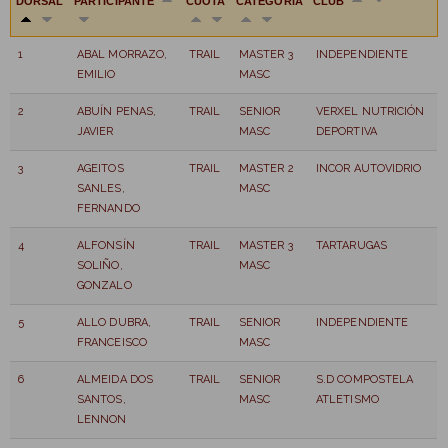
DORSAL
PARTICIPANTE
CUOTA
CATEGORÍA
CLUB
1
ABAL MORRAZO,
TRAIL
MASTER 3
INDEPENDIENTE
EMILIO
MASC
2
ABUÍN PENAS,
TRAIL
SENIOR
VERXEL NUTRICIÓN
JAVIER
MASC
DEPORTIVA
3
AGEITOS
TRAIL
MASTER 2
INCOR AUTOVIDRIO
SANLES,
MASC
FERNANDO
4
ALFONSÍN
TRAIL
MASTER 3
TARTARUGAS
SOLIÑO,
MASC
GONZALO
5
ALLO DUBRA,
TRAIL
SENIOR
INDEPENDIENTE
FRANCEISCO
MASC
6
ALMEIDA DOS
TRAIL
SENIOR
S.D COMPOSTELA
SANTOS,
MASC
ATLETISMO
LENNON