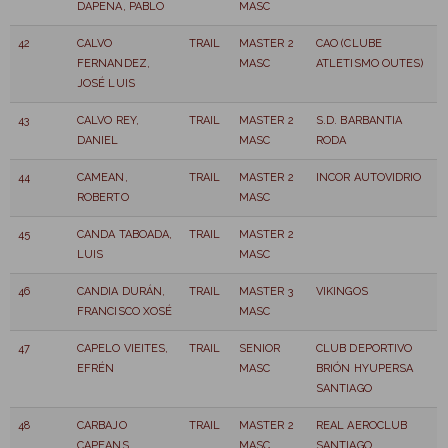
DAPENA, PABLO
MASC
42
CALVO
TRAIL
MASTER 2
CAO (CLUBE
FERNANDEZ,
MASC
ATLETISMO OUTES)
JOSÉ LUIS
43
CALVO REY,
TRAIL
MASTER 2
S.D. BARBANTIA
DANIEL
MASC
RODA
44
CAMEAN,
TRAIL
MASTER 2
INCOR AUTOVIDRIO
ROBERTO
MASC
45
CANDA TABOADA,
TRAIL
MASTER 2
LUIS
MASC
46
CANDIA DURÁN,
TRAIL
MASTER 3
VIKINGOS
FRANCISCO XOSÉ
MASC
47
CAPELO VIEITES,
TRAIL
SENIOR
CLUB DEPORTIVO
EFRÉN
MASC
BRIÓN HYUPERSA
SANTIAGO
48
CARBAJO
TRAIL
MASTER 2
REAL AEROCLUB
CAPEANS,
MASC
SANTIAGO