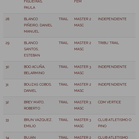
FIGUEIRAS,
FEM
PAULA
28
BLANCO
TRAIL
MASTER 2
INDEPENDIENTE
PIÑEIRO, DANIEL
MASC
MANUEL
29
BLANCO
TRAIL
MASTER 2
TRIBU TRAIL
SANTOS,
MASC
ESTEBAN
30
BOO ACUÑA,
TRAIL
MASTER 3
INDEPENDIENTE
BELARMINO
MASC
31
BOUZAS COBOS,
TRAIL
MASTER 2
INDEPENDIENTE
DANIEL
MASC
32
BREY MATO,
TRAIL
MASTER 3
CDM VERTICE
ROBERTO
MASC
33
BRUN VAZQUEZ,
TRAIL
MASTER 3
CLUB ATLETISMO O
EMILIO
MASC
PINO
34
BUJÁN
TRAIL
MASTER 2
CLUB ATLETISMO