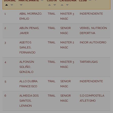
DORSAL
PARTICIPANTE
CUOTA
CATEGORÍA
CLUB
1
ABAL MORRAZO,
TRAIL
MASTER 3
INDEPENDIENTE
EMILIO
MASC
2
ABUÍN PENAS,
TRAIL
SENIOR
VERXEL NUTRICIÓN
JAVIER
MASC
DEPORTIVA
3
AGEITOS
TRAIL
MASTER 2
INCOR AUTOVIDRIO
SANLES,
MASC
FERNANDO
4
ALFONSÍN
TRAIL
MASTER 3
TARTARUGAS
SOLIÑO,
MASC
GONZALO
5
ALLO DUBRA,
TRAIL
SENIOR
INDEPENDIENTE
FRANCEISCO
MASC
6
ALMEIDA DOS
TRAIL
SENIOR
S.D COMPOSTELA
SANTOS,
MASC
ATLETISMO
LENNON