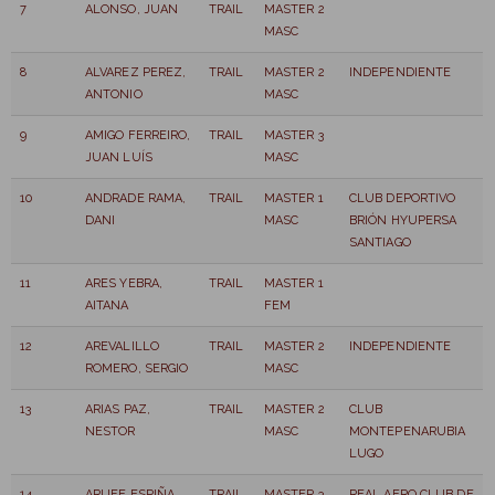
7
ALONSO, JUAN
TRAIL
MASTER 2
MASC
8
ALVAREZ PEREZ,
TRAIL
MASTER 2
INDEPENDIENTE
ANTONIO
MASC
9
AMIGO FERREIRO,
TRAIL
MASTER 3
JUAN LUÍS
MASC
10
ANDRADE RAMA,
TRAIL
MASTER 1
CLUB DEPORTIVO
DANI
MASC
BRIÓN HYUPERSA
SANTIAGO
11
ARES YEBRA,
TRAIL
MASTER 1
AITANA
FEM
12
AREVALILLO
TRAIL
MASTER 2
INDEPENDIENTE
ROMERO, SERGIO
MASC
13
ARIAS PAZ,
TRAIL
MASTER 2
CLUB
NESTOR
MASC
MONTEPENARUBIA
LUGO
14
ARUFE ESPIÑA,
TRAIL
MASTER 3
REAL AERO CLUB DE