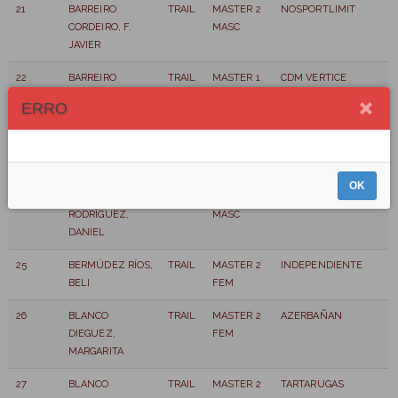
21
BARREIRO
TRAIL
MASTER 2
NOSPORTLIMIT
CORDEIRO, F.
MASC
JAVIER
22
BARREIRO
TRAIL
MASTER 1
CDM VERTICE
VÁZQUEZ,
MASC
ERRO
RAMON
23
BARRIOS, CELSO
TRAIL
MASTER 2
REAL AERO CLUB DE
MASC
SANTIAGO
OK
24
BECERRA
TRAIL
MASTER 3
NOITEBRA FC
RODRÍGUEZ,
MASC
DANIEL
25
BERMÚDEZ RÍOS,
TRAIL
MASTER 2
INDEPENDIENTE
BELI
FEM
26
BLANCO
TRAIL
MASTER 2
AZERBAÑAN
DIEGUEZ,
FEM
MARGARITA
27
BLANCO
TRAIL
MASTER 2
TARTARUGAS