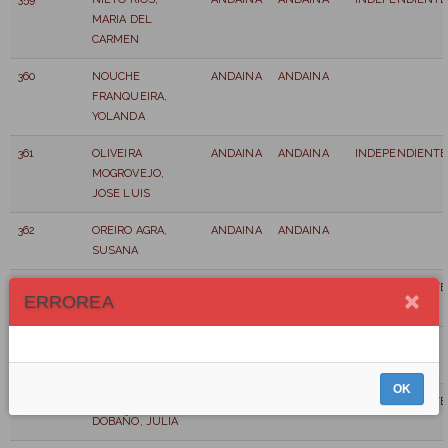
MARIA DEL
CARMEN
360
NOUCHE
ANDAINA
ANDAINA
FRANQUEIRA,
YOLANDA
361
OLIVEIRA
ANDAINA
ANDAINA
INDEPENDIENTE
MOGROVEJO,
JOSE LUIS
362
OREIRO AGRA,
ANDAINA
ANDAINA
SUSANA
363
PAZ GARCÍA, ANA
ANDAINA
ANDAINA
INDEPENDIENTE
ERROREA
BELÉN
364
POMBO PIÑEIRO,
ANDAINA
ANDAINA
NATALIA
OK
365
PORTABALES
ANDAINA
ANDAINA
INDEPENDIENTE
DOBAÑO, JULIA