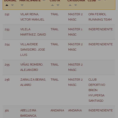
DORSAL
PARTICIPANTE
CUOTA
CATEGORÍA
CLUB
252
VILAR REINA,
TRAIL
MASTER 2
OPA FERROL
VICTOR MANUEL
MASC
RUNNING TEAM
253
VILELA
TRAIL
MASTER 1
INDEPENDIENTE
MARTÍNEZ, DAVID
MASC
254
VILLAVERDE
TRAIL
MASTER 2
INDEPENDIENTE
SANISIDRO, JOSÉ
MASC
LUIS
255
VIÑAS ROMERO,
TRAIL
MASTER 2
ALEJANDRO
MASC
256
ZARAUZA BEIRAS,
TRAIL
MASTER 2
CLUB
ALVARO
MASC
DEPORTIVO
BRIÓN
HYUPERSA
SANTIAGO
301
ABELLEIRA
ANDAINA
ANDAINA
INDEPENDIENTE
BARDANCA,