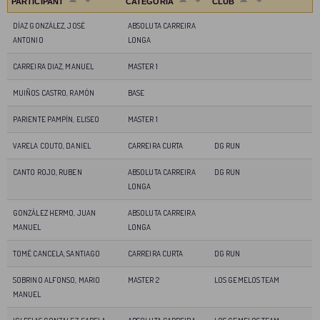
PARTICIPANT
CATEGORIA
CLUB
DÍAZ GONZÁLEZ, JOSÉ
ABSOLUTA CARREIRA
ANTONIO
LONGA
CARREIRA DIAZ, MANUEL
MASTER 1
MUIÑOS CASTRO, RAMÓN
BASE
PARIENTE PAMPÍN, ELISEO
MASTER 1
VARELA COUTO, DANIEL
CARREIRA CURTA
DG RUN
CANTO ROJO, RUBEN
ABSOLUTA CARREIRA
DG RUN
LONGA
GONZÁLEZ HERMO, JUAN
ABSOLUTA CARREIRA
MANUEL
LONGA
TOMÉ CANCELA, SANTIAGO
CARREIRA CURTA
DG RUN
SOBRINO ALFONSO, MARIO
MASTER 2
LOS GEMELOS TEAM
MANUEL