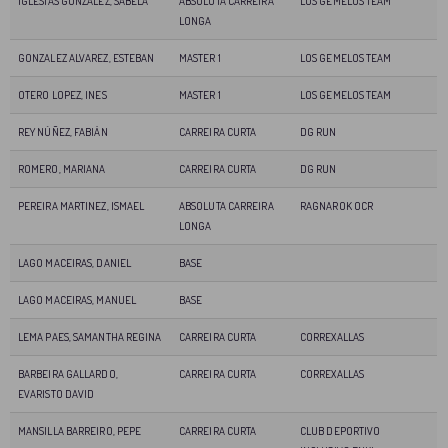
IGLESIAS GONZALEZ, SABELA
ABSOLUTA CARREIRA
LOS GEMELOS TEAM
LONGA
GONZALEZ ALVAREZ, ESTEBAN
MASTER 1
LOS GEMELOS TEAM
OTERO LOPEZ, INES
MASTER 1
LOS GEMELOS TEAM
REY NÚÑEZ, FABIÁN
CARREIRA CURTA
DG RUN
ROMERO, MARIANA
CARREIRA CURTA
DG RUN
PEREIRA MARTINEZ, ISMAEL
ABSOLUTA CARREIRA
RAGNAROK OCR
LONGA
LAGO MACEIRAS, DANIEL
BASE
LAGO MACEIRAS, MANUEL
BASE
LEMA PAES, SAMANTHA REGINA
CARREIRA CURTA
CORREXALLAS
BARBEIRA GALLARDO,
CARREIRA CURTA
CORREXALLAS
EVARISTO DAVID
MANSILLA BARREIRO, PEPE
CARREIRA CURTA
CLUB DEPORTIVO