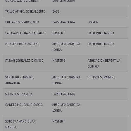
GONZALEZ LAGO, GORETTI
CARREIRA CURTA
TRILLO AMIGO, JOSÉ ALBERTO
BASE
COLLAZO SORRIBAS, ALBA
CARREIRA CURTA
DG RUN
CAJARAVILLE DAPENA, PABLO
MASTER 1
HALTEROFILIA NOIA
MOARES FRAGA, ARTURO
ABSOLUTA CARREIRA
HALTEROFILIA NOIA
LONGA
FABIAN GONZALEZ, DIONISIO
MASTER 2
ASOCIACION DEPERTIVA
OLIMPIA
SANTIAGO FERREIRO,
ABSOLUTA CARREIRA
STC CROSS TRAINING
JONATHAN
LONGA
SOLÍS POSE, NATALIA
CARREIRA CURTA
GAÑETE MOUGÁN, RICARDO
ABSOLUTA CARREIRA
LONGA
SOTO CAAMAÑO, JUAN
MASTER 1
MANUEL