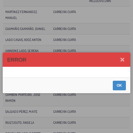
INCLUSIVO ENKI
MARTÍNEZ FERNANDEZ,
CARREIRA CURTA
MANUEL
CAAMAÑO CAAMAÑO, DANIEL
CARREIRA CURTA
LAGO CASAIS, XOSÉ ANTÓN
CARREIRA CURTA
IANNONE LADO, SERENA
CARREIRA CURTA
ERROR
ANTELO ALVARELLOS, ADRIANA
CARREIRA CURTA
VALLEJO FANDIÑO, ANDREA
CARREIRA CURTA
LAMAS SERRANO, XAN
MASTER 1
OK
CAMBON PORTEIRO, JOSÉ
CARREIRA CURTA
RAMÓN
SALGADO PÉREZ, MAITE
CARREIRA CURTA
RUIZ SOUTO, ÁNGELA
CARREIRA CURTA