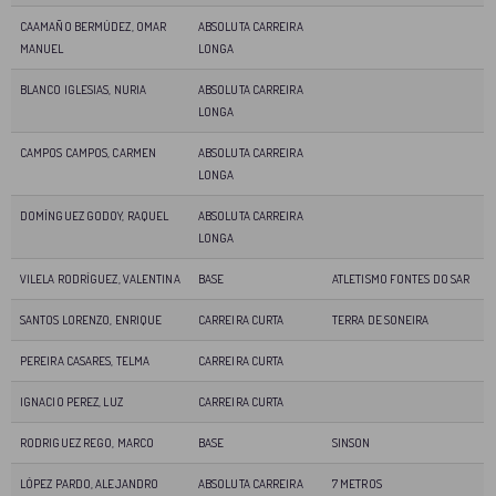
CAAMAÑO BERMÚDEZ, OMAR
ABSOLUTA CARREIRA
MANUEL
LONGA
BLANCO IGLESIAS, NURIA
ABSOLUTA CARREIRA
LONGA
CAMPOS CAMPOS, CARMEN
ABSOLUTA CARREIRA
LONGA
DOMÍNGUEZ GODOY, RAQUEL
ABSOLUTA CARREIRA
LONGA
VILELA RODRÍGUEZ, VALENTINA
BASE
ATLETISMO FONTES DO SAR
SANTOS LORENZO, ENRIQUE
CARREIRA CURTA
TERRA DE SONEIRA
PEREIRA CASARES, TELMA
CARREIRA CURTA
IGNACIO PEREZ, LUZ
CARREIRA CURTA
RODRIGUEZ REGO, MARCO
BASE
SINSON
LÓPEZ PARDO, ALEJANDRO
ABSOLUTA CARREIRA
7 METROS