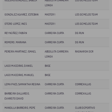
IGLESIAS GONZALEZ, SABELA
ABSOLUTA CARREIRA
LOS GEMELOS TEAM
LONGA
GONZALEZ ALVAREZ, ESTEBAN
MASTER 1
LOS GEMELOS TEAM
OTERO LOPEZ, INES
MASTER 1
LOS GEMELOS TEAM
REY NÚÑEZ, FABIÁN
CARREIRA CURTA
DG RUN
ROMERO, MARIANA
CARREIRA CURTA
DG RUN
PEREIRA MARTINEZ, ISMAEL
ABSOLUTA CARREIRA
RAGNAROK OCR
LONGA
LAGO MACEIRAS, DANIEL
BASE
LAGO MACEIRAS, MANUEL
BASE
LEMA PAES, SAMANTHA REGINA
CARREIRA CURTA
CORREXALLAS
BARBEIRA GALLARDO,
CARREIRA CURTA
CORREXALLAS
EVARISTO DAVID
MANSILLA BARREIRO, PEPE
CARREIRA CURTA
CLUB DEPORTIVO