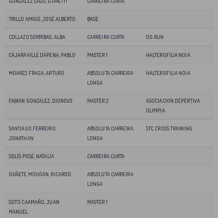
GONZALEZ LAGO, GORETTI
CARREIRA CURTA
TRILLO AMIGO, JOSÉ ALBERTO
BASE
COLLAZO SORRIBAS, ALBA
CARREIRA CURTA
DG RUN
CAJARAVILLE DAPENA, PABLO
MASTER 1
HALTEROFILIA NOIA
MOARES FRAGA, ARTURO
ABSOLUTA CARREIRA
HALTEROFILIA NOIA
LONGA
FABIAN GONZALEZ, DIONISIO
MASTER 2
ASOCIACION DEPERTIVA
OLIMPIA
SANTIAGO FERREIRO,
ABSOLUTA CARREIRA
STC CROSS TRAINING
JONATHAN
LONGA
SOLÍS POSE, NATALIA
CARREIRA CURTA
GAÑETE MOUGÁN, RICARDO
ABSOLUTA CARREIRA
LONGA
SOTO CAAMAÑO, JUAN
MASTER 1
MANUEL