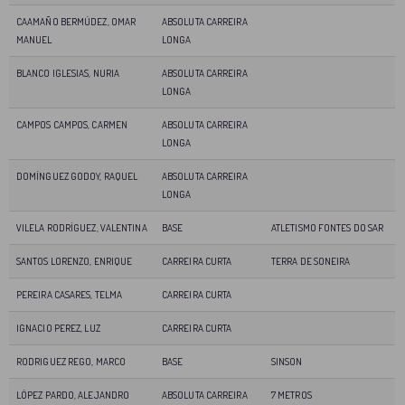
CAAMAÑO BERMÚDEZ, OMAR
ABSOLUTA CARREIRA
MANUEL
LONGA
BLANCO IGLESIAS, NURIA
ABSOLUTA CARREIRA
LONGA
CAMPOS CAMPOS, CARMEN
ABSOLUTA CARREIRA
LONGA
DOMÍNGUEZ GODOY, RAQUEL
ABSOLUTA CARREIRA
LONGA
VILELA RODRÍGUEZ, VALENTINA
BASE
ATLETISMO FONTES DO SAR
SANTOS LORENZO, ENRIQUE
CARREIRA CURTA
TERRA DE SONEIRA
PEREIRA CASARES, TELMA
CARREIRA CURTA
IGNACIO PEREZ, LUZ
CARREIRA CURTA
RODRIGUEZ REGO, MARCO
BASE
SINSON
LÓPEZ PARDO, ALEJANDRO
ABSOLUTA CARREIRA
7 METROS