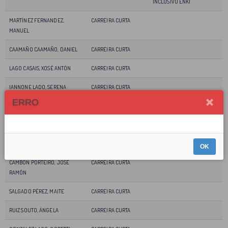
INCLUSIVO ENKI
MARTÍNEZ FERNANDEZ,
CARREIRA CURTA
MANUEL
CAAMAÑO CAAMAÑO, DANIEL
CARREIRA CURTA
LAGO CASAIS, XOSÉ ANTÓN
CARREIRA CURTA
IANNONE LADO, SERENA
CARREIRA CURTA
ERRO
ANTELO ALVARELLOS, ADRIANA
CARREIRA CURTA
VALLEJO FANDIÑO, ANDREA
CARREIRA CURTA
LAMAS SERRANO, XAN
MASTER 1
OK
CAMBON PORTEIRO, JOSÉ
CARREIRA CURTA
RAMÓN
SALGADO PÉREZ, MAITE
CARREIRA CURTA
RUIZ SOUTO, ÁNGELA
CARREIRA CURTA