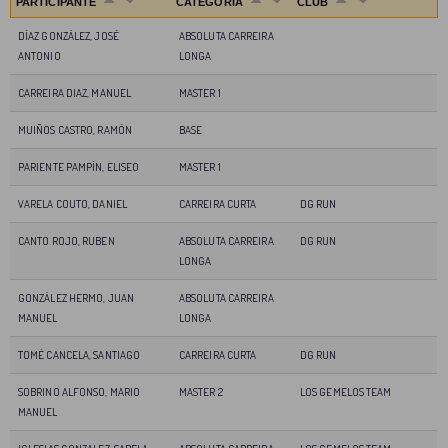
PARTICIPANTE
CATEGORÍA
CLUB
DÍAZ GONZÁLEZ, JOSÉ
ABSOLUTA CARREIRA
ANTONIO
LONGA
CARREIRA DIAZ, MANUEL
MASTER 1
MUIÑOS CASTRO, RAMÓN
BASE
PARIENTE PAMPÍN, ELISEO
MASTER 1
VARELA COUTO, DANIEL
CARREIRA CURTA
DG RUN
CANTO ROJO, RUBEN
ABSOLUTA CARREIRA
DG RUN
LONGA
GONZÁLEZ HERMO, JUAN
ABSOLUTA CARREIRA
MANUEL
LONGA
TOMÉ CANCELA, SANTIAGO
CARREIRA CURTA
DG RUN
SOBRINO ALFONSO, MARIO
MASTER 2
LOS GEMELOS TEAM
MANUEL