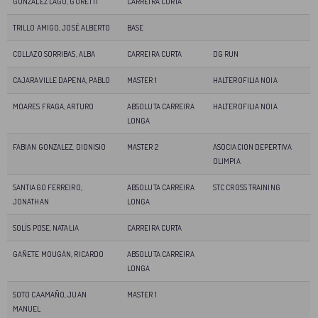
GONZALEZ LAGO, GORETTI
CARREIRA CURTA
TRILLO AMIGO, JOSÉ ALBERTO
BASE
COLLAZO SORRIBAS, ALBA
CARREIRA CURTA
DG RUN
CAJARAVILLE DAPENA, PABLO
MASTER 1
HALTEROFILIA NOIA
MOARES FRAGA, ARTURO
ABSOLUTA CARREIRA
HALTEROFILIA NOIA
LONGA
FABIAN GONZALEZ, DIONISIO
MASTER 2
ASOCIACION DEPERTIVA
OLIMPIA
SANTIAGO FERREIRO,
ABSOLUTA CARREIRA
STC CROSS TRAINING
JONATHAN
LONGA
SOLÍS POSE, NATALIA
CARREIRA CURTA
GAÑETE MOUGÁN, RICARDO
ABSOLUTA CARREIRA
LONGA
SOTO CAAMAÑO, JUAN
MASTER 1
MANUEL