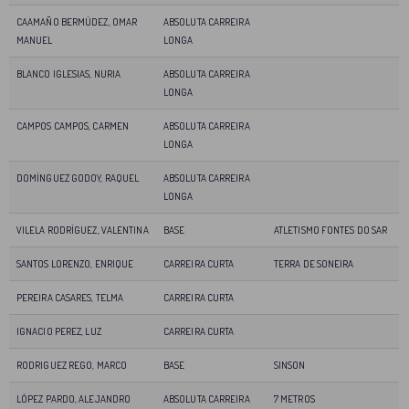
CAAMAÑO BERMÚDEZ, OMAR
ABSOLUTA CARREIRA
MANUEL
LONGA
BLANCO IGLESIAS, NURIA
ABSOLUTA CARREIRA
LONGA
CAMPOS CAMPOS, CARMEN
ABSOLUTA CARREIRA
LONGA
DOMÍNGUEZ GODOY, RAQUEL
ABSOLUTA CARREIRA
LONGA
VILELA RODRÍGUEZ, VALENTINA
BASE
ATLETISMO FONTES DO SAR
SANTOS LORENZO, ENRIQUE
CARREIRA CURTA
TERRA DE SONEIRA
PEREIRA CASARES, TELMA
CARREIRA CURTA
IGNACIO PEREZ, LUZ
CARREIRA CURTA
RODRIGUEZ REGO, MARCO
BASE
SINSON
LÓPEZ PARDO, ALEJANDRO
ABSOLUTA CARREIRA
7 METROS