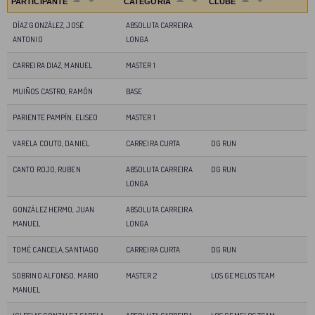
PARTICIPANTE
CATEGORIA
CLUBE
DÍAZ GONZÁLEZ, JOSÉ
ABSOLUTA CARREIRA
ANTONIO
LONGA
CARREIRA DIAZ, MANUEL
MASTER 1
MUIÑOS CASTRO, RAMÓN
BASE
PARIENTE PAMPÍN, ELISEO
MASTER 1
VARELA COUTO, DANIEL
CARREIRA CURTA
DG RUN
CANTO ROJO, RUBEN
ABSOLUTA CARREIRA
DG RUN
LONGA
GONZÁLEZ HERMO, JUAN
ABSOLUTA CARREIRA
MANUEL
LONGA
TOMÉ CANCELA, SANTIAGO
CARREIRA CURTA
DG RUN
SOBRINO ALFONSO, MARIO
MASTER 2
LOS GEMELOS TEAM
MANUEL