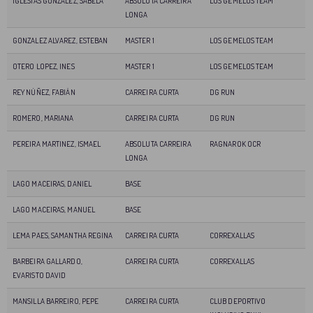
IGLESIAS GONZALEZ, SABELA
ABSOLUTA CARREIRA
LOS GEMELOS TEAM
LONGA
GONZALEZ ALVAREZ, ESTEBAN
MASTER 1
LOS GEMELOS TEAM
OTERO LOPEZ, INES
MASTER 1
LOS GEMELOS TEAM
REY NÚÑEZ, FABIÁN
CARREIRA CURTA
DG RUN
ROMERO, MARIANA
CARREIRA CURTA
DG RUN
PEREIRA MARTINEZ, ISMAEL
ABSOLUTA CARREIRA
RAGNAROK OCR
LONGA
LAGO MACEIRAS, DANIEL
BASE
LAGO MACEIRAS, MANUEL
BASE
LEMA PAES, SAMANTHA REGINA
CARREIRA CURTA
CORREXALLAS
BARBEIRA GALLARDO,
CARREIRA CURTA
CORREXALLAS
EVARISTO DAVID
MANSILLA BARREIRO, PEPE
CARREIRA CURTA
CLUB DEPORTIVO