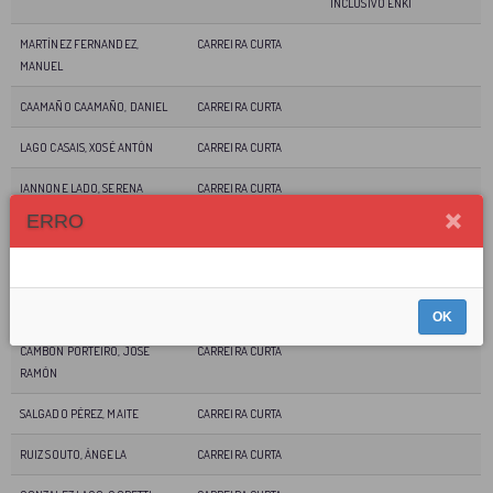
INCLUSIVO ENKI
MARTÍNEZ FERNANDEZ,
CARREIRA CURTA
MANUEL
CAAMAÑO CAAMAÑO, DANIEL
CARREIRA CURTA
LAGO CASAIS, XOSÉ ANTÓN
CARREIRA CURTA
IANNONE LADO, SERENA
CARREIRA CURTA
ERRO
ANTELO ALVARELLOS, ADRIANA
CARREIRA CURTA
VALLEJO FANDIÑO, ANDREA
CARREIRA CURTA
LAMAS SERRANO, XAN
MASTER 1
OK
CAMBON PORTEIRO, JOSÉ
CARREIRA CURTA
RAMÓN
SALGADO PÉREZ, MAITE
CARREIRA CURTA
RUIZ SOUTO, ÁNGELA
CARREIRA CURTA