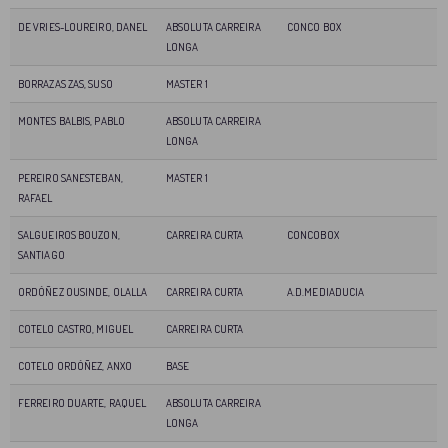
DE VRIES-LOUREIRO, DANEL
ABSOLUTA CARREIRA
CONCO BOX
LONGA
BORRAZAS ZAS, SUSO
MASTER 1
MONTES BALBIS, PABLO
ABSOLUTA CARREIRA
LONGA
PEREIRO SANESTEBAN,
MASTER 1
RAFAEL
SALGUEIROS BOUZON,
CARREIRA CURTA
CONCOBOX
SANTIAGO
ORDÓÑEZ OUSINDE, OLALLA
CARREIRA CURTA
A.D.MEDIADUCIA
COTELO CASTRO, MIGUEL
CARREIRA CURTA
COTELO ORDÓÑEZ, ANXO
BASE
FERREIRO DUARTE, RAQUEL
ABSOLUTA CARREIRA
LONGA