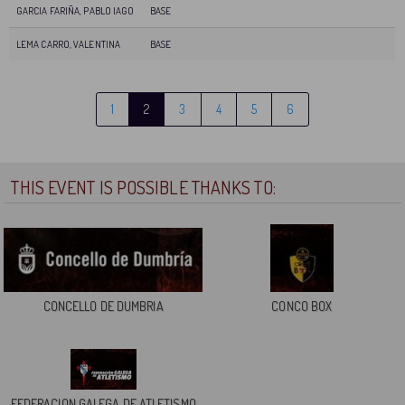
GARCIA FARIÑA, PABLO IAGO
BASE
LEMA CARRO, VALENTINA
BASE
1
2
3
4
5
6
THIS EVENT IS POSSIBLE THANKS TO:
CONCELLO DE DUMBRIA
CONCO BOX
FEDERACION GALEGA DE ATLETISMO