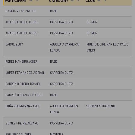
PARTICIPANT
CATEGORY
CLUB
GARCÍA VILAS, BRUNO
BASE
AMADO AMADO, JESUS
CARREIRA CURTA
DG RUN
AMADO AMADO, JESUS
CARREIRA CURTA
DG RUN
CALVO, ELOY
ABSOLUTA CARREIRA
MULTIDISCIPLINAR ELOYCALVO
LONGA
(MEC)
PÉREZ MANEIRO, ASIER
BASE
LÓPEZ FERNÁNDEZ, ADRIÁN
CARREIRA CURTA
CARREÑO OTERO, ISMAEL
CARREIRA CURTA
CARREÑO BLANCO, MAURO
BASE
TUÑAS FORNIS, NAZARET
ABSOLUTA CARREIRA
STC CROSS TRAINING
LONGA
GOMEZ FREIRE, ALVARO
CARREIRA CURTA
FIGUEROA SUÁREZ,
MASTER 2