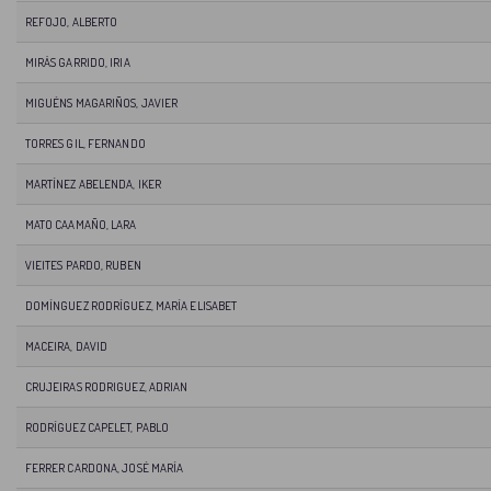
REFOJO, ALBERTO
MIRÁS GARRIDO, IRIA
MIGUÉNS MAGARIÑOS, JAVIER
TORRES GIL, FERNANDO
MARTÍNEZ ABELENDA, IKER
MATO CAAMAÑO, LARA
VIEITES PARDO, RUBEN
DOMÍNGUEZ RODRÍGUEZ, MARÍA ELISABET
MACEIRA, DAVID
CRUJEIRAS RODRIGUEZ, ADRIAN
RODRÍGUEZ CAPELET, PABLO
FERRER CARDONA, JOSÉ MARÍA