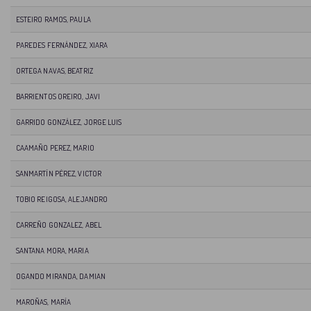
ESTEIRO RAMOS, PAULA
PAREDES FERNÁNDEZ, XIARA
ORTEGA NAVAS, BEATRIZ
BARRIENTOS OREIRO, JAVI
GARRIDO GONZÁLEZ, JORGE LUIS
CAAMAÑO PEREZ, MARIO
SANMARTÍN PÉREZ, VICTOR
TOBIO REIGOSA, ALEJANDRO
CARREÑO GONZALEZ, ABEL
SANTANA MORA, MARIA
OGANDO MIRANDA, DAMIAN
MAROÑAS, MARÍA