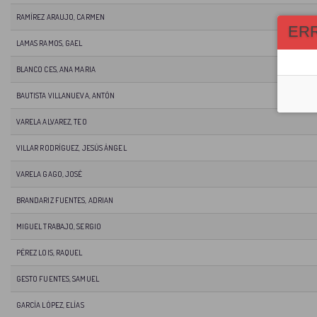
RAMÍREZ ARAUJO, CARMEN
ER
LAMAS RAMOS, GAEL
BLANCO CES, ANA MARIA
BAUTISTA VILLANUEVA, ANTÓN
VARELA ALVAREZ, TEO
VILLAR RODRÍGUEZ, JESÚS ÁNGEL
VARELA GAGO, JOSÉ
BRANDARIZ FUENTES, ADRIAN
MIGUEL TRABAJO, SERGIO
PÉREZ LOIS, RAQUEL
GESTO FUENTES, SAMUEL
GARCÍA LÓPEZ, ELÍAS