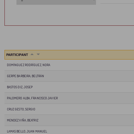
PARTICIPANT
DOMÍNGUEZ RODRÍGUEZ, NORA
GERPE BARBEIRA, BELTRÁN
BASTOS DIZ, JOSEP
PALOMERO ALBA, FRANCISCO JAVIER
CRUZ GESTO, SERGIO
MENDEZ VIÑA, BEATRIZ
LAMAS BELLO, JUAN MANUEL