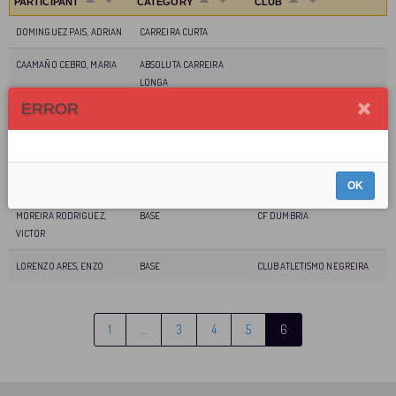
PARTICIPANT
CATEGORY
CLUB
DOMINGUEZ PAIS, ADRIAN
CARREIRA CURTA
CAAMAÑO CEBRO, MARIA
ABSOLUTA CARREIRA
LONGA
ERROR
RIVEIRO ESTÉVEZ, MARTÍN
BASE
ASOCIACION DEPERTIVA
OLIMPIA
RIVEIRO ESTÉVEZ, BRUNO
BASE
ASOCIACION DEPERTIVA
OLIMPIA
OK
MOREIRA RODRIGUEZ,
BASE
CF DUMBRIA
VICTOR
LORENZO ARES, ENZO
BASE
CLUB ATLETISMO NEGREIRA
1
…
3
4
5
6