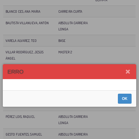
BLANCO CES, ANA MARIA
CARREIRA CURTA
BAUTISTA VILLANUEVA, ANTÓN
ABSOLUTA CARREIRA
LONGA
VARELA ALVAREZ, TEO
BASE
VILLAR RODRÍGUEZ, JESÚS
MASTER 2
ÁNGEL
VARELA GAGO, JOSÉ
MASTER 1
MÓVETE NO CAMIÑO
ERRO
BRANDARIZ FUENTES, ADRIAN
ABSOLUTA CARREIRA
LONGA
OK
MIGUEL TRABAJO, SERGIO
ABSOLUTA CARREIRA
LONGA
PÉREZ LOIS, RAQUEL
ABSOLUTA CARREIRA
LONGA
GESTO FUENTES, SAMUEL
ABSOLUTA CARREIRA