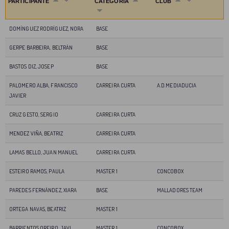
PARTICIPANTE
CATEGORÍA
CLUB
DOMÍNGUEZ RODRÍGUEZ, NORA
BASE
GERPE BARBEIRA, BELTRÁN
BASE
BASTOS DIZ, JOSEP
BASE
PALOMERO ALBA, FRANCISCO
CARREIRA CURTA
A.D.MEDIADUCIA
JAVIER
CRUZ GESTO, SERGIO
CARREIRA CURTA
MENDEZ VIÑA, BEATRIZ
CARREIRA CURTA
LAMAS BELLO, JUAN MANUEL
CARREIRA CURTA
ESTEIRO RAMOS, PAULA
MASTER 1
CONCOBOX
PAREDES FERNÁNDEZ, XIARA
BASE
MALLADORES TEAM
ORTEGA NAVAS, BEATRIZ
MASTER 1
BARRIENTOS OREIRO, JAVI
MASTER 1
CONCOBOX