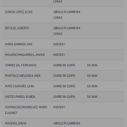
LONGA
GARCÍA LÓPEZ, ELÍAS
ABSOLUTA CARREIRA
LONGA
REFOJO, ALBERTO
ABSOLUTA CARREIRA
LONGA
MIRÁS GARRIDO, IRIA
MASTER 1
MIGUÉNS MAGARIÑOS, JAVIER
MASTER 1
TORRES GIL, FERNANDO
CARREIRA CURTA
DG RUN
MARTÍNEZ ABELENDA, IKER
CARREIRA CURTA
DG RUN
MATO CAAMAÑO, LARA
CARREIRA CURTA
DG RUN
VIEITES PARDO, RUBEN
CARREIRA CURTA
DG RUN
DOMÍNGUEZ RODRÍGUEZ, MARÍA
MASTER 1
ELISABET
MACEIRA, DAVID
ABSOLUTA CARREIRA