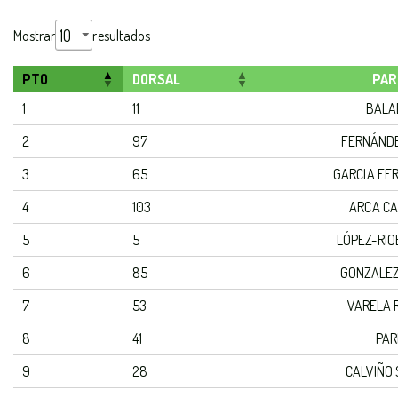
Mostrar
resultados
PTO
DORSAL
PAR
1
11
BALA
2
97
FERNÁNDE
3
65
GARCIA FE
4
103
ARCA CA
5
5
LÓPEZ-RIO
6
85
GONZALEZ
7
53
VARELA 
8
41
PAR
9
28
CALVIÑO