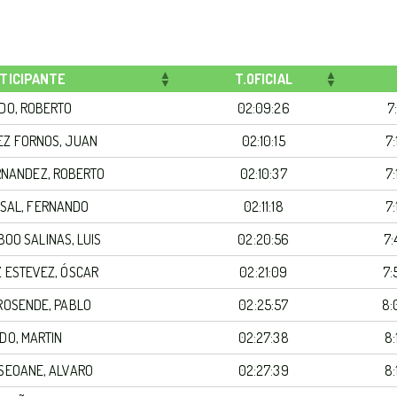
TICIPANTE
T.OFICIAL
DO, ROBERTO
02:09:26
7
Z FORNOS, JUAN
02:10:15
7
RNANDEZ, ROBERTO
02:10:37
7
SAL, FERNANDO
02:11:18
7
BOO SALINAS, LUIS
02:20:56
7:
 ESTEVEZ, ÓSCAR
02:21:09
7:
ROSENDE, PABLO
02:25:57
8:
DO, MARTIN
02:27:38
8
 SEOANE, ALVARO
02:27:39
8