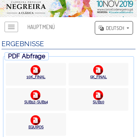
HAUPTMENÜ
DEUTSCH
ERGEBNISSE
PDF Abfrage
10K_FINAL
5K_FINAL
SUB12-SUB14
SUB10
EQUIPOS