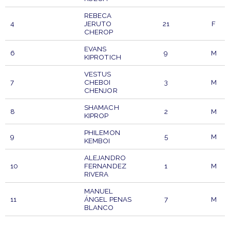
REBECA
4
JERUTO
21
F
CHEROP
EVANS
6
9
M
KIPROTICH
VESTUS
7
CHEBOI
3
M
CHENJOR
SHAMACH
8
2
M
KIPROP
PHILEMON
9
5
M
KEMBOI
ALEJANDRO
10
FERNANDEZ
1
M
RIVERA
MANUEL
11
ÁNGEL PENAS
7
M
BLANCO
STARTNUMMER
TEILNEHMER
PTO
SEXO