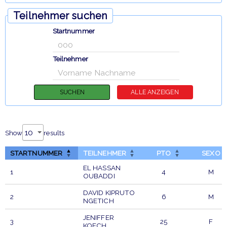
Teilnehmer suchen
Startnummer
Teilnehmer
Show
results
STARTNUMMER
TEILNEHMER
PTO
SEXO
EL HASSAN
1
4
M
OUBADDI
DAVID KIPRUTO
2
6
M
NGETICH
JENIFFER
3
25
F
KOECH