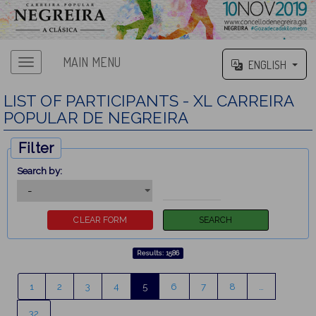
MAIN MENU
ENGLISH
LIST OF PARTICIPANTS - XL CARREIRA
POPULAR DE NEGREIRA
Filter
Search by:
Results: 1586
1
2
3
4
5
6
7
8
…
32