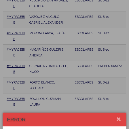
#MYRACEBI
REDONDO SAN ANDRÉS,
ESCOLARES
SUB-12
B
CLAUDIA
#MYRACEBI
VÁZQUEZ ANGULO,
ESCOLARES
SUB-10
B
GABRIEL ALEXANDER
#MYRACEBI
MORONO ARCA, LUCÍA
ESCOLARES
SUB-12
B
#MYRACEBI
MAGARIÑOS GULDRIS,
ESCOLARES
SUB-10
B
ANDREA
#MYRACEBI
CERNADAS HABLUTZEL,
ESCOLARES
PREBENXAMÍNS
B
HUGO
#MYRACEBI
PORTO BLANCO,
ESCOLARES
SUB-12
B
ROBERTO
#MYRACEBI
BOULLÓN GUZMÁN,
ESCOLARES
SUB-10
B
LAURA
#MYRACEBI
DE CASTRO GOMES,
ESCOLARES
SUB-12
ERROR
B
DIOGO