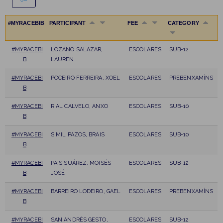
#MYRACEBIB
PARTICIPANT
FEE
CATEGORY
#MYRACEBI
LOZANO SALAZAR,
ESCOLARES
SUB-12
B
LAUREN
#MYRACEBI
POCEIRO FERREIRA, XOEL
ESCOLARES
PREBENXAMÍNS
B
#MYRACEBI
RIAL CALVELO, ANXO
ESCOLARES
SUB-10
B
#MYRACEBI
SIMIL PAZOS, BRAIS
ESCOLARES
SUB-10
B
#MYRACEBI
PAIS SUÁREZ, MOISÉS
ESCOLARES
SUB-12
B
JOSÉ
#MYRACEBI
BARREIRO LODEIRO, GAEL
ESCOLARES
PREBENXAMÍNS
B
#MYRACEBI
SAN ANDRÉS GESTO,
ESCOLARES
SUB-12