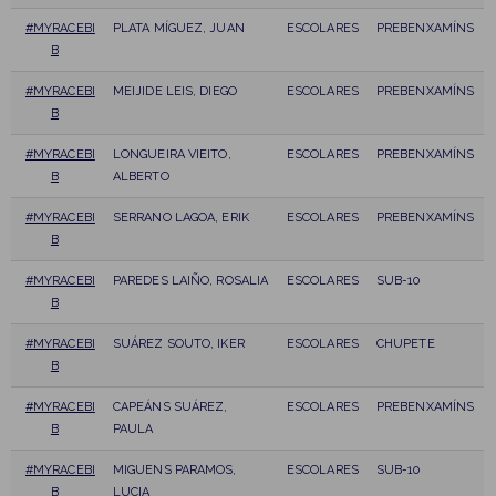
#MYRACEBI
PLATA MÍGUEZ, JUAN
ESCOLARES
PREBENXAMÍNS
B
#MYRACEBI
MEIJIDE LEIS, DIEGO
ESCOLARES
PREBENXAMÍNS
B
#MYRACEBI
LONGUEIRA VIEITO,
ESCOLARES
PREBENXAMÍNS
B
ALBERTO
#MYRACEBI
SERRANO LAGOA, ERIK
ESCOLARES
PREBENXAMÍNS
B
#MYRACEBI
PAREDES LAIÑO, ROSALIA
ESCOLARES
SUB-10
B
#MYRACEBI
SUÁREZ SOUTO, IKER
ESCOLARES
CHUPETE
B
#MYRACEBI
CAPEÁNS SUÁREZ,
ESCOLARES
PREBENXAMÍNS
B
PAULA
#MYRACEBI
MIGUENS PARAMOS,
ESCOLARES
SUB-10
B
LUCIA