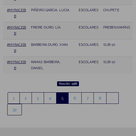
#MYRACEBI
PIÑEIRO GARCIA, LUCIA
ESCOLARES
CHUPETE
B
#MYRACEBI
FREIRE OURO, LÍA
ESCOLARES
PREBENXAMÍNS
B
#MYRACEBI
BARBEIRA DURO, XIAN
ESCOLARES
SUB-10
B
#MYRACEBI
RAMAS BARBEIRA,
ESCOLARES
SUB-10
B
DANIEL
Results: 1586
1
2
3
4
5
6
7
8
…
32