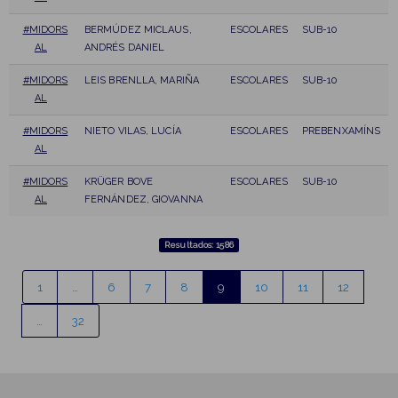
#MIDORS
BERMÚDEZ MICLAUS,
ESCOLARES
SUB-10
AL
ANDRÉS DANIEL
#MIDORS
LEIS BRENLLA, MARIÑA
ESCOLARES
SUB-10
AL
#MIDORS
NIETO VILAS, LUCÍA
ESCOLARES
PREBENXAMÍNS
AL
#MIDORS
KRÜGER BOVE
ESCOLARES
SUB-10
AL
FERNÁNDEZ, GIOVANNA
Resultados: 1586
1
…
6
7
8
9
10
11
12
…
32