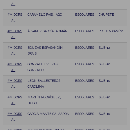
AL
#MIDORS
CARAMELO PAIS, IAGO
ESCOLARES
CHUPETE
AL
#MIDORS
ÁLVAREZ GARCÍA, ADRIÁN
ESCOLARES
PREBENXAMÍNS
AL
#MIDORS
BOUZAS ESPASANDÍN,
ESCOLARES
SUB-12
AL
BRAIS
#MIDORS
GONZÁLEZ VEIRAS,
ESCOLARES
SUB-10
AL
GONZALO
#MIDORS
LEÓN BALLESTEROS,
ESCOLARES
SUB-10
AL
CAROLINA
#MIDORS
MARTÍN RODRÍGUEZ,
ESCOLARES
SUB-10
AL
HUGO
#MIDORS
GARCÍA MANTEIGA, AARÓN
ESCOLARES
SUB-10
AL