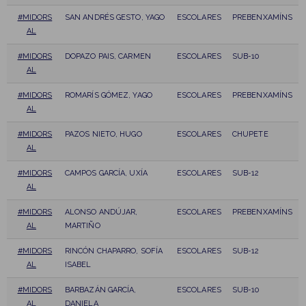
#MIDORS
SAN ANDRÉS GESTO, YAGO
ESCOLARES
PREBENXAMÍNS
AL
#MIDORS
DOPAZO PAIS, CARMEN
ESCOLARES
SUB-10
AL
#MIDORS
ROMARÍS GÓMEZ, YAGO
ESCOLARES
PREBENXAMÍNS
AL
#MIDORS
PAZOS NIETO, HUGO
ESCOLARES
CHUPETE
AL
#MIDORS
CAMPOS GARCÍA, UXÍA
ESCOLARES
SUB-12
AL
#MIDORS
ALONSO ANDÚJAR,
ESCOLARES
PREBENXAMÍNS
AL
MARTIÑO
#MIDORS
RINCÓN CHAPARRO, SOFÍA
ESCOLARES
SUB-12
AL
ISABEL
#MIDORS
BARBAZÁN GARCÍA,
ESCOLARES
SUB-10
AL
DANIELA