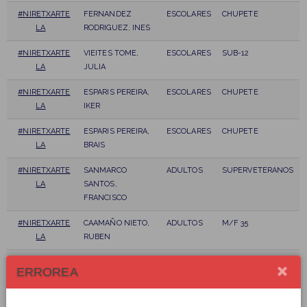
#NIRETXARTE
FERNANDEZ
ESCOLARES
CHUPETE
LA
RODRIGUEZ, INES
#NIRETXARTE
VIEITES TOME,
ESCOLARES
SUB-12
LA
JULIA
#NIRETXARTE
ESPARIS PEREIRA,
ESCOLARES
CHUPETE
LA
IKER
#NIRETXARTE
ESPARIS PEREIRA,
ESCOLARES
CHUPETE
LA
BRAIS
#NIRETXARTE
SANMARCO
ADULTOS
SUPERVETERANOS
LA
SANTOS,
FRANCISCO
#NIRETXARTE
CAAMAÑO NIETO,
ADULTOS
M/F 35
LA
RUBEN
#NIRETXARTE
FERNANDEZ
ADULTOS
M/F40
ERROREA
LA
MARCOS, NOEL
#NIRETXARTE
FRAGA ADRIO,
ADULTOS
SÉNIOR