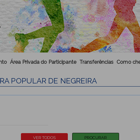
nto
Área Privada do Participante
Transferências
Como che
EIRA POPULAR DE NEGREIRA