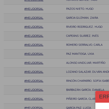
#MEUDORSAL
PAZOS NIETO, HUGO
#MEUDORSAL
GARCIA GUZMAN, ZAIRA
#MEUDORSAL
RIVEIRO RODRIGUEZ, HUGO
#MEUDORSAL
CAPEÁNS SUÁREZ, INÉS
#MEUDORSAL
ROMERO SERRALVO, CARLA
#MEUDORSAL
PAZ MANTEIGA, UXIA
#MEUDORSAL
ALONSO ANDÚJAR, MARTIÑO
#MEUDORSAL
LOZANO SALAZAR, DUVÁN AND
#MEUDORSAL
RINCÓN CHAPARRO, SOFÍA ISAB
#MEUDORSAL
BARBAZÁN GARCÍA, DANIELA
ER
#MEUDORSAL
PIÑEIRO GARCÍA, CLARA
#MEUDORSAL
GARCÍA PAZ, LUCÍA