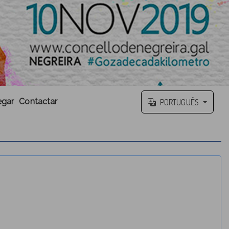
gar
Contactar
PORTUGUÊS