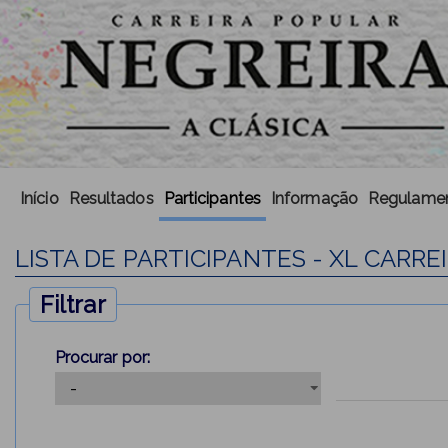
Início
Resultados
Participantes
Informação
Regulame
LISTA DE PARTICIPANTES - XL CARR
Filtrar
Procurar por: