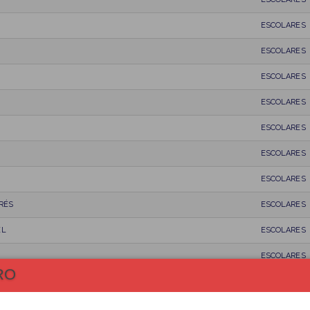
ESCOLARES
ESCOLARES
ESCOLARES
ESCOLARES
ESCOLARES
ESCOLARES
ESCOLARES
RÉS
ESCOLARES
EL
ESCOLARES
ESCOLARES
RO
ESCOLARES
ESCOLARES