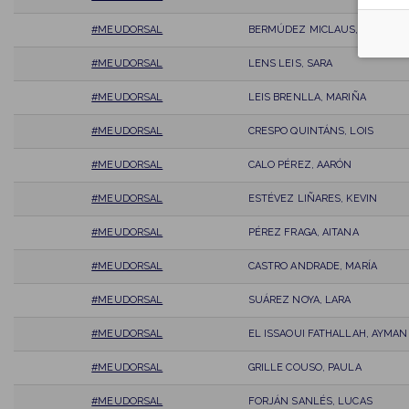
#MEUDORSAL
BERMÚDEZ MICLAUS, ANDRÉS 
#MEUDORSAL
LENS LEIS, SARA
#MEUDORSAL
LEIS BRENLLA, MARIÑA
#MEUDORSAL
CRESPO QUINTÁNS, LOIS
#MEUDORSAL
CALO PÉREZ, AARÓN
#MEUDORSAL
ESTÉVEZ LIÑARES, KEVIN
#MEUDORSAL
PÉREZ FRAGA, AITANA
#MEUDORSAL
CASTRO ANDRADE, MARÍA
#MEUDORSAL
SUÁREZ NOYA, LARA
#MEUDORSAL
EL ISSAOUI FATHALLAH, AYMAN
#MEUDORSAL
GRILLE COUSO, PAULA
#MEUDORSAL
FORJÁN SANLÉS, LUCAS