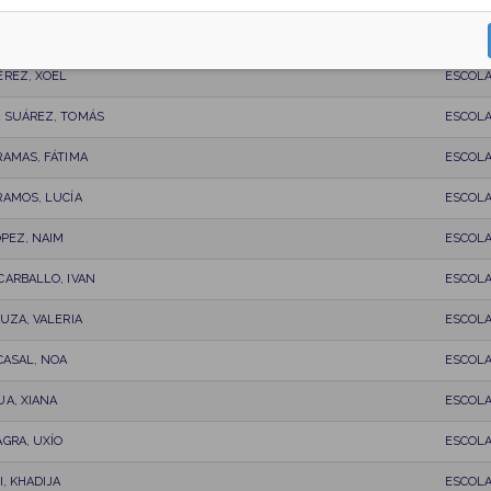
NCO, ALVARO
ESCOL
ÉREZ, XOEL
ESCOL
 SUÁREZ, TOMÁS
ESCOL
AMAS, FÁTIMA
ESCOL
RAMOS, LUCÍA
ESCOL
ÓPEZ, NAIM
ESCOL
CARBALLO, IVAN
ESCOL
UZA, VALERIA
ESCOL
CASAL, NOA
ESCOL
A, XIANA
ESCOL
GRA, UXÍO
ESCOL
I, KHADIJA
ESCOL