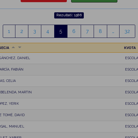
Rezultati: 1586
1
2
3
4
5
6
7
8
…
32
NEC/A
KVOTA
SÁNCHEZ, DANIEL
ESCOL
ARCÍA, FABIÁN
ESCOL
AS, CELIA
ESCOL
ABELENDA, MARTIN
ESCOL
OPEZ, YERIK
ESCOL
 TOMÉ, DAVID
ESCOL
RGAL, MANUEL
ESCOL
ELEZ, XABIER
ESCOL