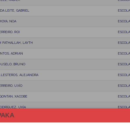
DA LEITE, GABRIEL
ESCOL
MOYA, NOA
ESCOL
ERREIRO, ROI
ESCOL
I FATHALLAH, LAYTH
ESCOL
NTOS, ADRIAN
ESCOL
OUSELO, BRUNO
ESCOL
LLESTEROS, ALEJANDRA
ESCOL
ERREIRO, UXÍO
ESCOL
 GONTAN, XACOBE
ESCOL
ODRÍGUEZ, UXÍA
ESCOL
PAKA
LVA, BRAIS
ESCOL
OS GULDRÍS, ALEJANDRO
ESCOL