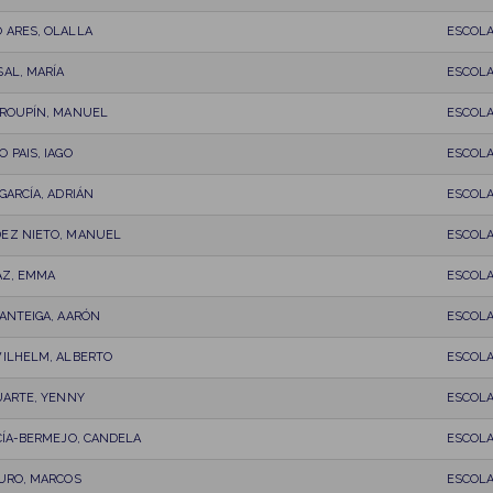
 ARES, OLALLA
ESCOL
AL, MARÍA
ESCOL
PROUPÍN, MANUEL
ESCOL
 PAIS, IAGO
ESCOL
GARCÍA, ADRIÁN
ESCOL
EZ NIETO, MANUEL
ESCOL
AZ, EMMA
ESCOL
ANTEIGA, AARÓN
ESCOL
WILHELM, ALBERTO
ESCOL
UARTE, YENNY
ESCOL
CÍA-BERMEJO, CANDELA
ESCOL
OURO, MARCOS
ESCOL