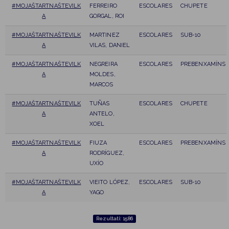
#MOJAŠTARTNAŠTEVILK
FERREIRO
ESCOLARES
CHUPETE
A
GORGAL, ROI
#MOJAŠTARTNAŠTEVILK
MARTINEZ
ESCOLARES
SUB-10
A
VILAS, DANIEL
#MOJAŠTARTNAŠTEVILK
NEGREIRA
ESCOLARES
PREBENXAMÍNS
A
MOLDES,
MARCOS
#MOJAŠTARTNAŠTEVILK
TUÑAS
ESCOLARES
CHUPETE
A
ANTELO,
XOEL
#MOJAŠTARTNAŠTEVILK
FIUZA
ESCOLARES
PREBENXAMÍNS
A
RODRÍGUEZ,
UXÍO
#MOJAŠTARTNAŠTEVILK
VIEITO LÓPEZ,
ESCOLARES
SUB-10
A
YAGO
Rezultati: 1586