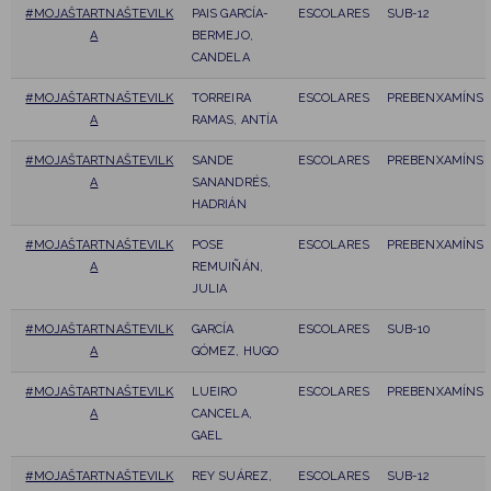
#MOJAŠTARTNAŠTEVILK
PAIS GARCÍA-
ESCOLARES
SUB-12
A
BERMEJO,
CANDELA
#MOJAŠTARTNAŠTEVILK
TORREIRA
ESCOLARES
PREBENXAMÍNS
A
RAMAS, ANTÍA
#MOJAŠTARTNAŠTEVILK
SANDE
ESCOLARES
PREBENXAMÍNS
A
SANANDRÉS,
HADRIÁN
#MOJAŠTARTNAŠTEVILK
POSE
ESCOLARES
PREBENXAMÍNS
A
REMUIÑÁN,
JULIA
#MOJAŠTARTNAŠTEVILK
GARCÍA
ESCOLARES
SUB-10
A
GÓMEZ, HUGO
#MOJAŠTARTNAŠTEVILK
LUEIRO
ESCOLARES
PREBENXAMÍNS
A
CANCELA,
GAEL
#MOJAŠTARTNAŠTEVILK
REY SUÁREZ,
ESCOLARES
SUB-12