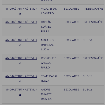
ANDRÉS
#MOJAŠTARTNAŠTEVILK
VIDAL EIRAS,
ESCOLARES
PREBENXAMÍNS
A
LEANDRO
#MOJAŠTARTNAŠTEVILK
CAPEÁNS
ESCOLARES
PREBENXAMÍNS
A
SUÁREZ,
PAULA
#MOJAŠTARTNAŠTEVILK
MIGUENS
ESCOLARES
SUB-10
A
PARAMOS,
LUCIA
#MOJAŠTARTNAŠTEVILK
RODRIGUEZ
ESCOLARES
PREBENXAMÍNS
A
GARCIA,
PAULO
#MOJAŠTARTNAŠTEVILK
TOME CASAL,
ESCOLARES
SUB-12
A
HUGO
#MOJAŠTARTNAŠTEVILK
ANDRÉ
ESCOLARES
SUB-12
A
DUARTE,
RICARDO