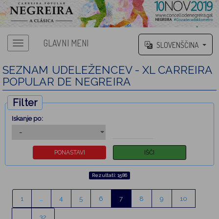
GLAVNI MENI
SLOVENŠČINA
SEZNAM UDELEŽENCEV - XL CARREIRA
POPULAR DE NEGREIRA
Filter
Iskanje po:
Rezultati: 1586
1
…
4
5
6
7
8
9
10
…
32