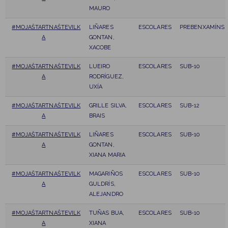
MAURO
#MOJAŠTARTNAŠTEVILK
LIÑARES
ESCOLARES
PREBENXAMÍNS
A
GONTAN,
XACOBE
#MOJAŠTARTNAŠTEVILK
LUEIRO
ESCOLARES
SUB-10
A
RODRÍGUEZ,
UXÍA
#MOJAŠTARTNAŠTEVILK
GRILLE SILVA,
ESCOLARES
SUB-12
A
BRAIS
#MOJAŠTARTNAŠTEVILK
LIÑARES
ESCOLARES
SUB-10
A
GONTAN,
XIANA MARIA
#MOJAŠTARTNAŠTEVILK
MAGARIÑOS
ESCOLARES
SUB-10
A
GULDRÍS,
ALEJANDRO
#MOJAŠTARTNAŠTEVILK
TUÑAS BUA,
ESCOLARES
SUB-10
A
XIANA