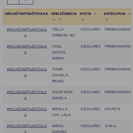
#MOJAŠTARTNAŠTEVILKA
UDELEŽENEC/A
KVOTA
KATEGORIJA
#MOJAŠTARTNAŠTEVILK
TRILLO
ESCOLARES
PREBENXAMÍNS
A
FERREIRO, ROI
#MOJAŠTARTNAŠTEVILK
CASAL
ESCOLARES
PREBENXAMÍNS
A
SANTOS,
ADRIAN
#MOJAŠTARTNAŠTEVILK
TOSAR
ESCOLARES
PREBENXAMÍNS
A
COUSELO,
BRUNO
#MOJAŠTARTNAŠTEVILK
SOLER NOYA,
ESCOLARES
PREBENXAMÍNS
A
DANIELA
#MOJAŠTARTNAŠTEVILK
BRENLLA
ESCOLARES
CHUPETE
A
LEIS, LAILA
#MOJAŠTARTNAŠTEVILK
GARCÍA
ESCOLARES
SUB-12
A
CERVIÑO,