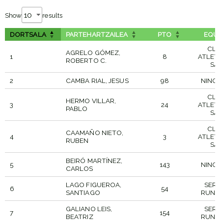
Show
results
DORTSALA
PARTEHARTZAILEA
PTO
EQU
CL
AGRELO GÓMEZ,
1
8
ATLET
ROBERTO C.
SA
2
CAMBA RIAL, JESUS
98
NING
CL
HERMO VILLAR,
3
24
ATLET
PABLO
SA
CL
CAAMAÑO NIETO,
4
3
ATLET
RUBEN
SA
BEIRÓ MARTÍNEZ,
5
143
NING
CARLOS
LAGO FIGUEROA,
SER
6
54
SANTIAGO
RUNN
GALIANO LEIS,
SER
7
154
BEATRIZ
RUNN