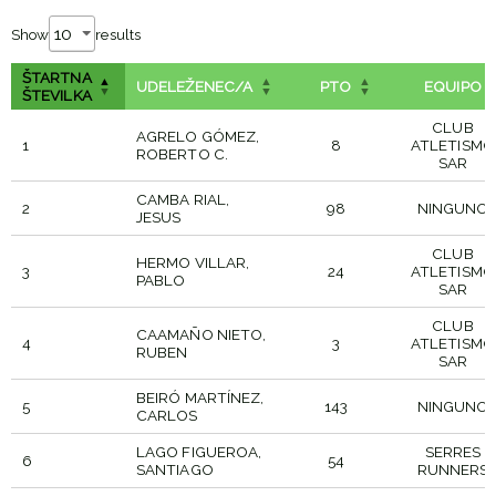
Show
results
ŠTARTNA
UDELEŽENEC/A
PTO
EQUIPO
ŠTEVILKA
CLUB
AGRELO GÓMEZ,
1
8
ATLETISMO
ROBERTO C.
SAR
CAMBA RIAL,
2
98
NINGUNO
JESUS
CLUB
HERMO VILLAR,
3
24
ATLETISMO
PABLO
SAR
CLUB
CAAMAÑO NIETO,
4
3
ATLETISMO
RUBEN
SAR
BEIRÓ MARTÍNEZ,
5
143
NINGUNO
CARLOS
LAGO FIGUEROA,
SERRES
6
54
SANTIAGO
RUNNERS