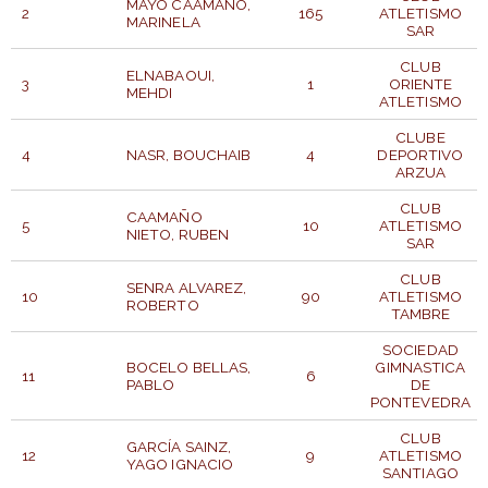
MAYO CAAMAÑO,
2
165
ATLETISMO
MARINELA
SAR
CLUB
ELNABAOUI,
3
1
ORIENTE
MEHDI
ATLETISMO
CLUBE
4
NASR, BOUCHAIB
4
DEPORTIVO
ARZUA
CLUB
CAAMAÑO
5
10
ATLETISMO
NIETO, RUBEN
SAR
CLUB
SENRA ALVAREZ,
10
90
ATLETISMO
ROBERTO
TAMBRE
SOCIEDAD
BOCELO BELLAS,
GIMNASTICA
11
6
PABLO
DE
PONTEVEDRA
CLUB
GARCÍA SAINZ,
12
9
ATLETISMO
YAGO IGNACIO
SANTIAGO