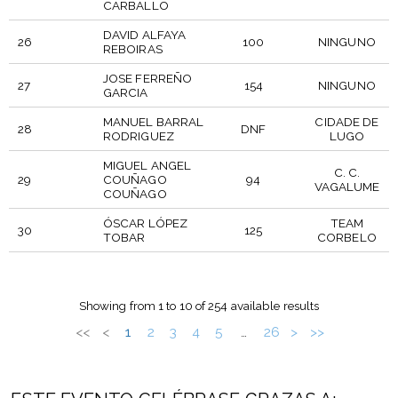
CARBALLO
DAVID ALFAYA
26
100
NINGUNO
REBOIRAS
JOSE FERREÑO
27
154
NINGUNO
GARCIA
MANUEL BARRAL
CIDADE DE
28
DNF
RODRIGUEZ
LUGO
MIGUEL ANGEL
C. C.
29
COUÑAGO
94
VAGALUME
COUÑAGO
ÓSCAR LÓPEZ
TEAM
30
125
TOBAR
CORBELO
PTO
DORSAL
PARTICIPANTE
EQUIPO
ABS
Showing from 1 to 10 of 254 available results
<<
<
1
2
3
4
5
26
>
>>
…