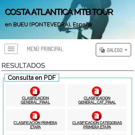
COSTA ATLANTICA MTB TOUR
en BUEU (PONTEVEDRA), España
';
MENÚ PRINCIPAL
GALEGO
RESULTADOS
Consulta en PDF
CLASIFICACION
CLASIFICACION
GENERAL_FINAL
GENERAL_CAT_FINAL
CLASIFICACION PRIMERA
CLASIFICACION CATEGORIAS
ETAPA
PRIMERA ETAPA