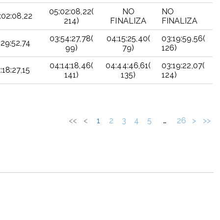
05:02:08,22(
NO
NO
:02:08,22
214)
FINALIZA
FINALIZA
03:54:27,78(
04:15:25,40(
03:19:59,56(
:29:52,74
99)
79)
126)
04:14:18,46(
04:44:46,61(
03:19:22,07(
:18:27,15
141)
135)
124)
TIEMPO
ETAPA
ETAPA
ETAPA 3
TOTAL
1
2
<<
<
1
2
3
4
5
…
26
>
>>