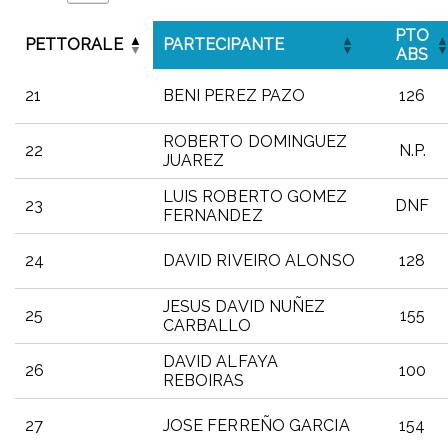
PTO
PETTORALE
PARTECIPANTE
ABS
21
BENI PEREZ PAZO
126
ROBERTO DOMINGUEZ
22
N.P.
JUAREZ
LUIS ROBERTO GOMEZ
23
DNF
FERNANDEZ
24
DAVID RIVEIRO ALONSO
128
JESUS DAVID NUÑEZ
25
155
CARBALLO
DAVID ALFAYA
26
100
REBOIRAS
27
JOSE FERREÑO GARCIA
154