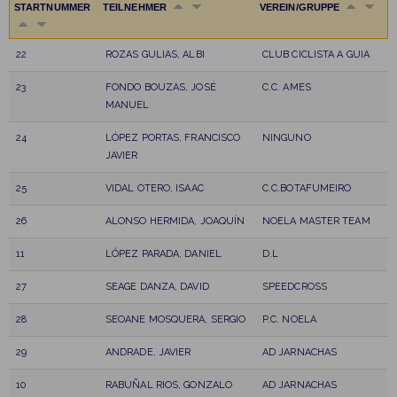
STARTNUMMER
TEILNEHMER
VEREIN/GRUPPE
22
ROZAS GULIAS, ALBI
CLUB CICLISTA A GUIA
23
FONDO BOUZAS, JOSÉ
C.C. AMES
MANUEL
24
LÓPEZ PORTAS, FRANCISCO
NINGUNO
JAVIER
25
VIDAL OTERO, ISAAC
C.C.BOTAFUMEIRO
26
ALONSO HERMIDA, JOAQUÍN
NOELA MASTER TEAM
11
LÓPEZ PARADA, DANIEL
D.L
27
SEAGE DANZA, DAVID
SPEEDCROSS
28
SEOANE MOSQUERA, SERGIO
P.C. NOELA
29
ANDRADE, JAVIER
AD JARNACHAS
10
RABUÑAL RIOS, GONZALO
AD JARNACHAS