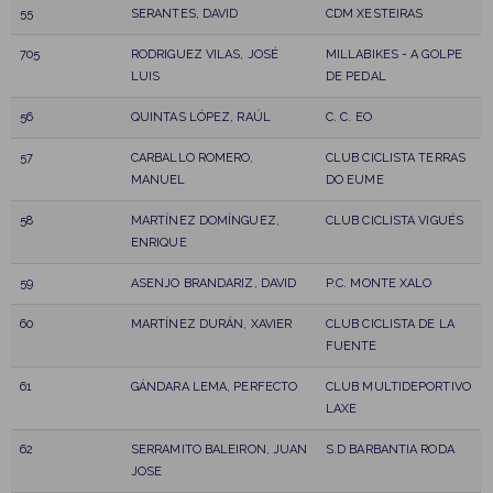
55
SERANTES, DAVID
CDM XESTEIRAS
705
RODRIGUEZ VILAS, JOSÉ
MILLABIKES - A GOLPE
LUIS
DE PEDAL
56
QUINTAS LÓPEZ, RAÚL
C. C. EO
57
CARBALLO ROMERO,
CLUB CICLISTA TERRAS
MANUEL
DO EUME
58
MARTÍNEZ DOMÍNGUEZ,
CLUB CICLISTA VIGUÉS
ENRIQUE
59
ASENJO BRANDARIZ, DAVID
P.C. MONTE XALO
60
MARTÍNEZ DURÁN, XAVIER
CLUB CICLISTA DE LA
FUENTE
61
GÁNDARA LEMA, PERFECTO
CLUB MULTIDEPORTIVO
LAXE
62
SERRAMITO BALEIRON, JUAN
S.D BARBANTIA RODA
JOSE