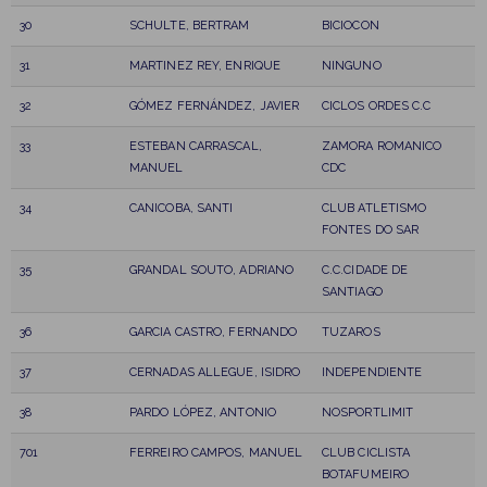
30
SCHULTE, BERTRAM
BICIOCON
31
MARTINEZ REY, ENRIQUE
NINGUNO
32
GÓMEZ FERNÁNDEZ, JAVIER
CICLOS ORDES C.C
33
ESTEBAN CARRASCAL,
ZAMORA ROMANICO
MANUEL
CDC
34
CANICOBA, SANTI
CLUB ATLETISMO
FONTES DO SAR
35
GRANDAL SOUTO, ADRIANO
C.C.CIDADE DE
SANTIAGO
36
GARCIA CASTRO, FERNANDO
TUZAROS
37
CERNADAS ALLEGUE, ISIDRO
INDEPENDIENTE
38
PARDO LÓPEZ, ANTONIO
NOSPORTLIMIT
701
FERREIRO CAMPOS, MANUEL
CLUB CICLISTA
BOTAFUMEIRO