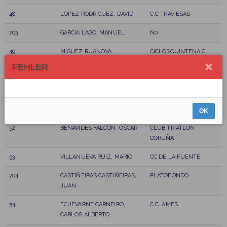
48
LOPEZ RODRIGUEZ, DAVID
C.C TRAVIESAS
703
GARCIA LAGO, MANUEL
N0
49
MÍGUEZ RUANOVA,
CICLOSQUINTENA C.
ALEJANDRO
FEHLER
50
BENAVIDES BARREIRO, PABLO
NO
51
VILA LOPEZ, FRANCISCO
PEÑA CICLISTA MONTE
JAVIER
XALO
OK
52
BENAVIDES FALCÓN, ÓSCAR
CLUB TRIATLON
CORUÑA
53
VILLANUEVA RUIZ, MARIO
CC DE LA FUENTE
704
CASTIÑEIRAS CASTIÑEIRAS,
PLATOFONDO
JUAN
54
ECHEVARNE CARNEIRO,
C.C. AMES
CARLOS ALBERTO