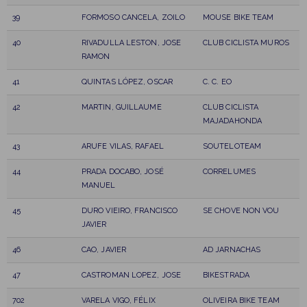
39
FORMOSO CANCELA, ZOILO
MOUSE BIKE TEAM
40
RIVADULLA LESTON, JOSE
CLUB CICLISTA MUROS
RAMON
41
QUINTAS LÓPEZ, OSCAR
C. C. EO
42
MARTIN, GUILLAUME
CLUB CICLISTA
MAJADAHONDA
43
ARUFE VILAS, RAFAEL
SOUTELOTEAM
44
PRADA DOCABO, JOSÉ
CORRELUMES
MANUEL
45
DURO VIEIRO, FRANCISCO
SE CHOVE NON VOU
JAVIER
46
CAO, JAVIER
AD JARNACHAS
47
CASTROMAN LOPEZ, JOSE
BIKESTRADA
702
VARELA VIGO, FÉLIX
OLIVEIRA BIKE TEAM