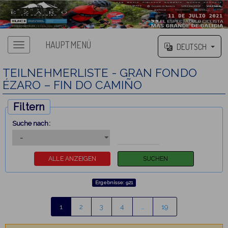
HAUPTMENÜ
DEUTSCH
TEILNEHMERLISTE - GRAN FONDO
ÉZARO – FIN DO CAMIÑO
Filtern
Suche nach:
Ergebnisse: 921
1
2
3
4
…
19