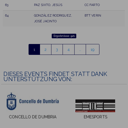
63
PAZ SIXTO, JESÚS
CC FARTO
64
GONZÁLEZ RODRIGUEZ,
BTT VERIN
JOSÉ JACINTO
Ergebnisse: 921
1
2
3
4
…
19
DIESES EVENTS FINDET STATT DANK
UNTERSTÜTZUNG VON:
CONCELLO DE DUMBRIA
EMESPORTS