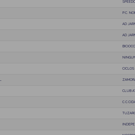
SPEED
P.C. N
AD JAR
AD JAR
BICIOC
NINGU
CICLOS
L
ZAMOR
CLUB A
C.C.CI
TUZAR
INDEP