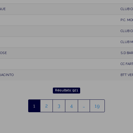
QUE
CLUB C
P.C. M
CLUB C
CLUB M
JOSE
S.D BA
CC FAR
JACINTO
BTT VE
Résultats: 921
1
2
3
4
…
19