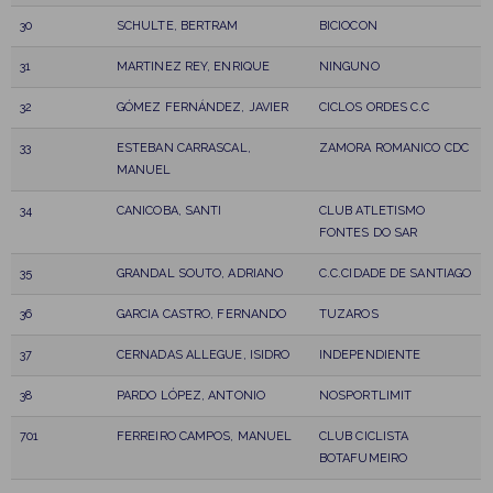
30
SCHULTE, BERTRAM
BICIOCON
31
MARTINEZ REY, ENRIQUE
NINGUNO
32
GÓMEZ FERNÁNDEZ, JAVIER
CICLOS ORDES C.C
33
ESTEBAN CARRASCAL,
ZAMORA ROMANICO CDC
MANUEL
34
CANICOBA, SANTI
CLUB ATLETISMO
FONTES DO SAR
35
GRANDAL SOUTO, ADRIANO
C.C.CIDADE DE SANTIAGO
36
GARCIA CASTRO, FERNANDO
TUZAROS
37
CERNADAS ALLEGUE, ISIDRO
INDEPENDIENTE
38
PARDO LÓPEZ, ANTONIO
NOSPORTLIMIT
701
FERREIRO CAMPOS, MANUEL
CLUB CICLISTA
BOTAFUMEIRO