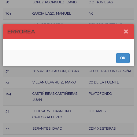
48
LOPEZ RODRIGUEZ, DAVID
C.C TRAVIESAS
703
GARCIA LAGO, MANUEL
N0
49
MÍGUEZ RUANOVA,
CICLOSQUINTENA C.
ERROREA
ALEJANDRO
50
BENAVIDES BARREIRO, PABLO
NO
51
VILA LOPEZ, FRANCISCO
PEÑA CICLISTA MONTE
OK
JAVIER
XALO
52
BENAVIDES FALCÓN, ÓSCAR
CLUB TRIATLON CORUÑA
53
VILLANUEVA RUIZ, MARIO
CC DE LA FUENTE
704
CASTIÑEIRAS CASTIÑEIRAS,
PLATOFONDO
JUAN
54
ECHEVARNE CARNEIRO,
C.C. AMES
CARLOS ALBERTO
55
SERANTES, DAVID
CDM XESTEIRAS