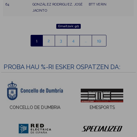
64
GONZÁLEZ RODRIGUEZ, JOSÉ
BTT VERIN
JACINTO
Emaitzak: 921
1
2
3
4
…
19
PROBA HAU %-RI ESKER OSPATZEN DA:
CONCELLO DE DUMBRIA
EMESPORTS