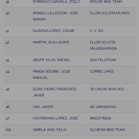
39
FORMOSO CANCELA, ZOILO
MOUSE BIKE TEAM
40
RIVADULLA LESTON, JOSE
CLUB CICLISTA MUROS
RAMON
41
QUINTAS LÓPEZ, OSCAR
C. C. EO
42
MARTIN, GUILLAUME
CLUB CICLISTA
MAJADAHONDA
43
ARUFE VILAS, RAFAEL
SOUTELOTEAM
44
PRADA DOCABO, JOSÉ
CORRELUMES
MANUEL
45
DURO VIEIRO, FRANCISCO
SE CHOVE NON VOU
JAVIER
46
CAO, JAVIER
AD JARNACHAS
47
CASTROMAN LOPEZ, JOSE
BIKESTRADA
702
VARELA VIGO, FÉLIX
OLIVEIRA BIKE TEAM