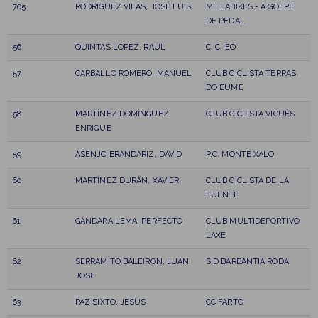
705
RODRIGUEZ VILAS, JOSÉ LUIS
MILLABIKES - A GOLPE
DE PEDAL
56
QUINTAS LÓPEZ, RAÚL
C. C. EO
57
CARBALLO ROMERO, MANUEL
CLUB CICLISTA TERRAS
DO EUME
58
MARTÍNEZ DOMÍNGUEZ,
CLUB CICLISTA VIGUÉS
ENRIQUE
59
ASENJO BRANDARIZ, DAVID
P.C. MONTE XALO
60
MARTÍNEZ DURÁN, XAVIER
CLUB CICLISTA DE LA
FUENTE
61
GÁNDARA LEMA, PERFECTO
CLUB MULTIDEPORTIVO
LAXE
62
SERRAMITO BALEIRON, JUAN
S.D BARBANTIA RODA
JOSE
63
PAZ SIXTO, JESÚS
CC FARTO