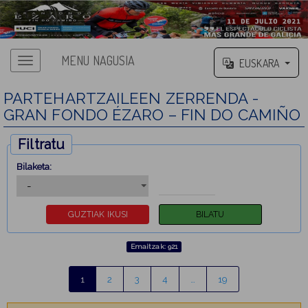
MENU NAGUSIA
EUSKARA
PARTEHARTZAILEEN ZERRENDA -
GRAN FONDO ÉZARO – FIN DO CAMIÑO
Filtratu
Bilaketa:
Emaitzak: 921
1
2
3
4
…
19