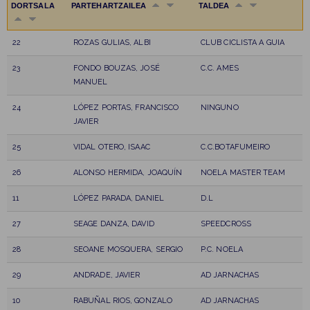
DORTSALA
PARTEHARTZAILEA
TALDEA
22
ROZAS GULIAS, ALBI
CLUB CICLISTA A GUIA
23
FONDO BOUZAS, JOSÉ
C.C. AMES
MANUEL
24
LÓPEZ PORTAS, FRANCISCO
NINGUNO
JAVIER
25
VIDAL OTERO, ISAAC
C.C.BOTAFUMEIRO
26
ALONSO HERMIDA, JOAQUÍN
NOELA MASTER TEAM
11
LÓPEZ PARADA, DANIEL
D.L
27
SEAGE DANZA, DAVID
SPEEDCROSS
28
SEOANE MOSQUERA, SERGIO
P.C. NOELA
29
ANDRADE, JAVIER
AD JARNACHAS
10
RABUÑAL RIOS, GONZALO
AD JARNACHAS