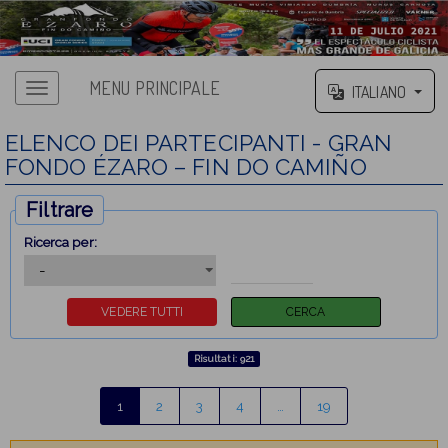
MENU PRINCIPALE
ITALIANO
ELENCO DEI PARTECIPANTI - GRAN
FONDO ÉZARO – FIN DO CAMIÑO
Filtrare
Ricerca per:
Risultati: 921
1
2
3
4
…
19