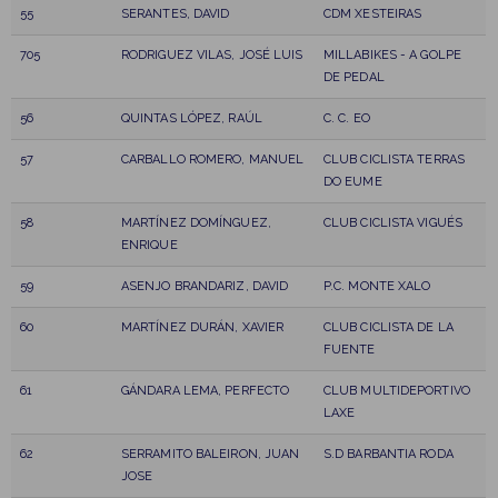
55
SERANTES, DAVID
CDM XESTEIRAS
705
RODRIGUEZ VILAS, JOSÉ LUIS
MILLABIKES - A GOLPE
DE PEDAL
56
QUINTAS LÓPEZ, RAÚL
C. C. EO
57
CARBALLO ROMERO, MANUEL
CLUB CICLISTA TERRAS
DO EUME
58
MARTÍNEZ DOMÍNGUEZ,
CLUB CICLISTA VIGUÉS
ENRIQUE
59
ASENJO BRANDARIZ, DAVID
P.C. MONTE XALO
60
MARTÍNEZ DURÁN, XAVIER
CLUB CICLISTA DE LA
FUENTE
61
GÁNDARA LEMA, PERFECTO
CLUB MULTIDEPORTIVO
LAXE
62
SERRAMITO BALEIRON, JUAN
S.D BARBANTIA RODA
JOSE