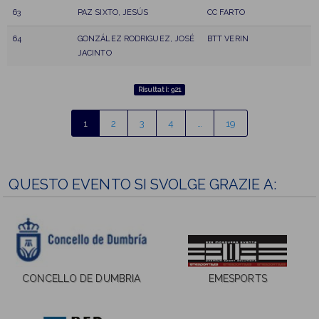
63
PAZ SIXTO, JESÚS
CC FARTO
64
GONZÁLEZ RODRIGUEZ, JOSÉ
BTT VERIN
JACINTO
Risultati: 921
1
2
3
4
…
19
QUESTO EVENTO SI SVOLGE GRAZIE A:
CONCELLO DE DUMBRIA
EMESPORTS