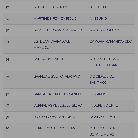
30
SCHULTE, BERTRAM
BICIOCON
31
MARTINEZ REY, ENRIQUE
NINGUNO
32
GÓMEZ FERNÁNDEZ, JAVIER
CICLOS ORDES C.C
33
ESTEBAN CARRASCAL,
ZAMORA ROMANICO CDC
MANUEL
34
CANICOBA, SANTI
CLUB ATLETISMO
FONTES DO SAR
35
GRANDAL SOUTO, ADRIANO
C.C.CIDADE DE
SANTIAGO
36
GARCIA CASTRO, FERNANDO
TUZAROS
37
CERNADAS ALLEGUE, ISIDRO
INDEPENDIENTE
38
PARDO LÓPEZ, ANTONIO
NOSPORTLIMIT
701
FERREIRO CAMPOS, MANUEL
CLUB CICLISTA
BOTAFUMEIRO