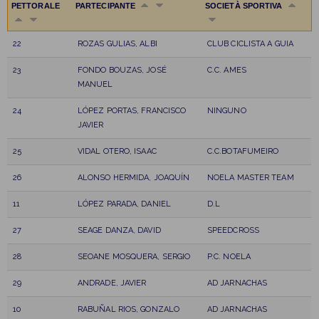
PETTORALE
PARTECIPANTE
SOCIETÀ SPORTIVA
22
ROZAS GULIAS, ALBI
CLUB CICLISTA A GUIA
23
FONDO BOUZAS, JOSÉ
C.C. AMES
MANUEL
24
LÓPEZ PORTAS, FRANCISCO
NINGUNO
JAVIER
25
VIDAL OTERO, ISAAC
C.C.BOTAFUMEIRO
26
ALONSO HERMIDA, JOAQUÍN
NOELA MASTER TEAM
11
LÓPEZ PARADA, DANIEL
D.L
27
SEAGE DANZA, DAVID
SPEEDCROSS
28
SEOANE MOSQUERA, SERGIO
P.C. NOELA
29
ANDRADE, JAVIER
AD JARNACHAS
10
RABUÑAL RIOS, GONZALO
AD JARNACHAS