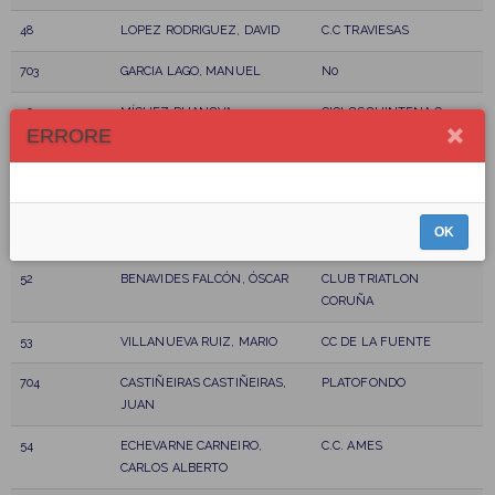
48
LOPEZ RODRIGUEZ, DAVID
C.C TRAVIESAS
703
GARCIA LAGO, MANUEL
N0
49
MÍGUEZ RUANOVA,
CICLOSQUINTENA C.
ERRORE
ALEJANDRO
50
BENAVIDES BARREIRO, PABLO
NO
51
VILA LOPEZ, FRANCISCO
PEÑA CICLISTA MONTE
OK
JAVIER
XALO
52
BENAVIDES FALCÓN, ÓSCAR
CLUB TRIATLON
CORUÑA
53
VILLANUEVA RUIZ, MARIO
CC DE LA FUENTE
704
CASTIÑEIRAS CASTIÑEIRAS,
PLATOFONDO
JUAN
54
ECHEVARNE CARNEIRO,
C.C. AMES
CARLOS ALBERTO