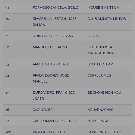
39
FORMOSO CANCELA, ZOILO
MOUSE BIKE TEAM
40
RIVADULLA LESTON, JOSE
CLUB CICLISTA MUROS
RAMON
41
QUINTAS LÓPEZ, OSCAR
C. C. EO
42
MARTIN, GUILLAUME
CLUB CICLISTA
MAJADAHONDA
43
ARUFE VILAS, RAFAEL
SOUTELOTEAM
44
PRADA DOCABO, JOSÉ
CORRELUMES
MANUEL
45
DURO VIEIRO, FRANCISCO
SE CHOVE NON VOU
JAVIER
46
CAO, JAVIER
AD JARNACHAS
47
CASTROMAN LOPEZ, JOSE
BIKESTRADA
702
VARELA VIGO, FÉLIX
OLIVEIRA BIKE TEAM