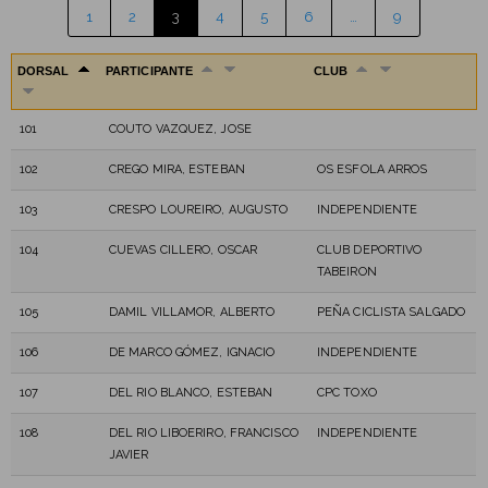
1
2
3
4
5
6
…
9
DORSAL
PARTICIPANTE
CLUB
101
COUTO VAZQUEZ, JOSE
102
CREGO MIRA, ESTEBAN
OS ESFOLA ARROS
103
CRESPO LOUREIRO, AUGUSTO
INDEPENDIENTE
104
CUEVAS CILLERO, OSCAR
CLUB DEPORTIVO
TABEIRON
105
DAMIL VILLAMOR, ALBERTO
PEÑA CICLISTA SALGADO
106
DE MARCO GÓMEZ, IGNACIO
INDEPENDIENTE
107
DEL RIO BLANCO, ESTEBAN
CPC TOXO
108
DEL RIO LIBOERIRO, FRANCISCO
INDEPENDIENTE
JAVIER