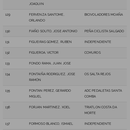
JOAQUIN
129
FERVENZA SANTOME,
BICIVOLADORES MOAÑA
ORLANDO
130
FIAÑO SOUTO, JOSE ANTONIO
PEÑA CICLISTA SALGADO
131
FIGUEIRAS GOMEZ, RUBEN
INDEPENDIENTE
132
FIGUEROA, VICTOR
CCMUROS
133
FONDO RAMA, JUAN JOSE
134
FONTAIÑA RODRIGUEZ, JOSE
OS SALTA REJOS
RAMÓN
135
FONTAN PEREZ, GERARDO
ADC PEDALETAS SANTA
MIGUEL
COMBA
136
FORJAN MARTINEZ, XOEL
TRIATLON COSTA DA
MORTE
137
FORMOSO BLANCO, ISMAEL
INDEPENDIENTE