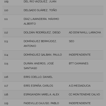
109
DEL RIO VAZQUEZ, JUAN
110
DELGADO SUÁREZ, TOÑO
111
DÍAZ LAVANDEIRA, MÁXIMO
ALBERTO
112
DOLDÁN RODRÍGUEZ, DIEGO
AD DOWNHILL LARACHA
113
DOMÍNGUEZ BERMÚDEZ,
SEO
ANTONIO
114
DOMÍNGUEZ GALBAN, PAULO
INDEPENDIENTE
115
DURÁN ANEIROS, JOSÉ
BTT CAIMANES
SANTIAGO
116
EIRIS COELLO, DANIEL
117
EIRÍS ESPAÑA, CARLOS
A.D.MEDIADUCIA
118
ESPASANDIN VARELA, ALEX
CC MONTENEME CALVO
119
FADEVILLE CAJUSO, PABLO
INDEPENDIENTE