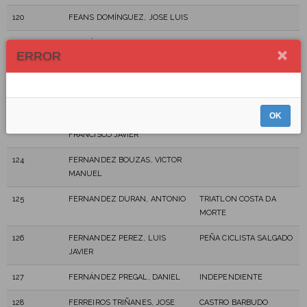
120
FEANS DOMÍNGUEZ, JOSE LUIS
121
FERNÁNDEZ ABELAIRA, JOSE
ERROR
Mª
122
FERNANDEZ ANTELO,
CLUB BTT TRIATLÓN O
FRANCISCO
TREITO
OK
123
FERNÁNDEZ BELLO,
FRANCISCO JAVIER
124
FERNANDEZ BOUZAS, VICTOR
MANUEL
125
FERNANDEZ DURAN, ANTONIO
TRIATLON COSTA DA
MORTE
126
FERNANDEZ PEREZ, LUIS
PEÑA CICLISTA SALGADO
JAVIER
127
FERNÁNDEZ PREGAL, DANIEL
INDEPENDIENTE
128
FERREIROS TRIÑANES, JOSE
CASTRO BARBUDO