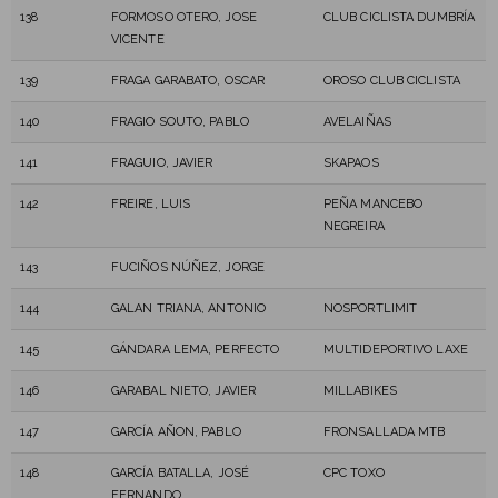
138
FORMOSO OTERO, JOSE
CLUB CICLISTA DUMBRÍA
VICENTE
139
FRAGA GARABATO, OSCAR
OROSO CLUB CICLISTA
140
FRAGIO SOUTO, PABLO
AVELAIÑAS
141
FRAGUIO, JAVIER
SKAPAOS
142
FREIRE, LUIS
PEÑA MANCEBO
NEGREIRA
143
FUCIÑOS NÚÑEZ, JORGE
144
GALAN TRIANA, ANTONIO
NOSPORTLIMIT
145
GÁNDARA LEMA, PERFECTO
MULTIDEPORTIVO LAXE
146
GARABAL NIETO, JAVIER
MILLABIKES
147
GARCÍA AÑON, PABLO
FRONSALLADA MTB
148
GARCÍA BATALLA, JOSÉ
CPC TOXO
FERNANDO