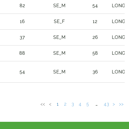
82
SE_M
54
LONGA
16
SE_F
12
LONGA
37
SE_M
26
LONGA
88
SE_M
58
LONGA
54
SE_M
36
LONGA
PTO
PTO
CATEGORIA
DISTAN
SEXO
CAT
<<
<
1
2
3
4
5
…
43
>
>>