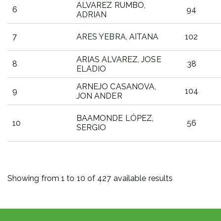
ALVAREZ RUMBO,
6
94
ADRIAN
7
ARES YEBRA, AITANA
102
ARIAS ALVAREZ, JOSE
8
38
ELADIO
ARNEJO CASANOVA,
9
104
JON ANDER
BAAMONDE LÓPEZ,
10
56
SERGIO
DORTSALA
PARTEHARTZAILEA
PTO
Showing from 1 to 10 of 427 available results