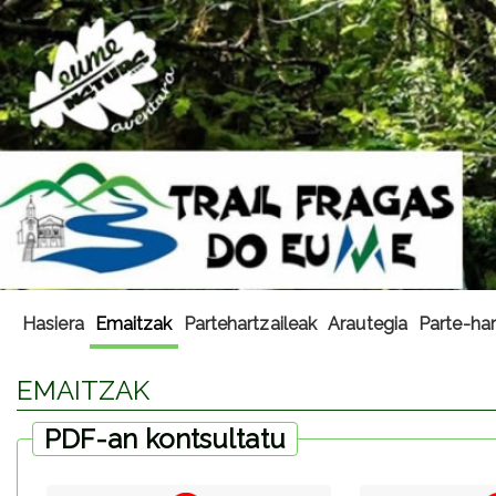
Hasiera
Emaitzak
Partehartzaileak
Arautegia
Parte-har
EMAITZAK
PDF-an kontsultatu