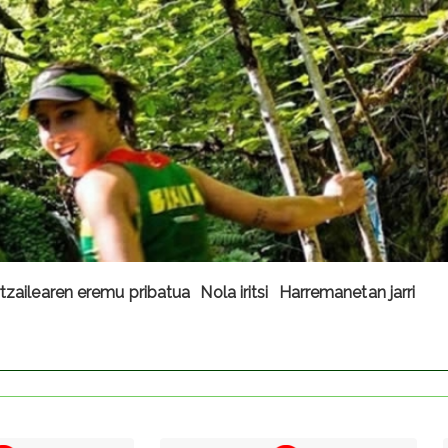
tzailearen eremu pribatua
Nola iritsi
Harremanetan jarri