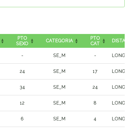
PTO
PTO
CATEGORIA
DISTAN
SEXO
CAT
-
SE_M
-
LONGA
24
SE_M
17
LONGA
34
SE_M
24
LONGA
12
SE_M
8
LONGA
6
SE_M
4
LONGA