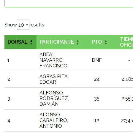
Show
results
TIEM
DORSAL
PARTICIPANTE
PTO
OFIC
ABEAL
1
NAVARRO,
DNF
-
FRANCISCO
AGRAS PITA,
2
24
2:48:
EDGAR
ALFONSO
3
RODRÍGUEZ,
35
2:55:
DAMIÁN
ALONSO
4
CABALEIRO,
12
2:34:
ANTONIO