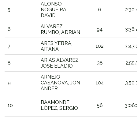
ALONSO
5
NOGUEIRA,
6
2:30:
DAVID
ALVAREZ
6
94
3:36:
RUMBO, ADRIAN
ARES YEBRA,
7
102
3:47:
AITANA
ARIAS ALVAREZ,
8
38
2:55:
JOSE ELADIO
ARNEJO
9
CASANOVA, JON
104
3:50:
ANDER
BAAMONDE
10
56
3:06:
LÓPEZ, SERGIO
TIEM
DORSAL
PARTICIPANTE
PTO
OFIC