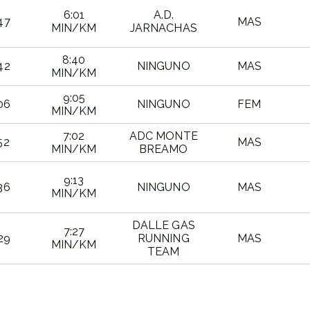
6:01
A.D.
47
MAS
MIN/KM
JARNACHAS
8:40
42
NINGUNO
MAS
MIN/KM
9:05
06
NINGUNO
FEM
MIN/KM
7:02
ADC MONTE
52
MAS
MIN/KM
BREAMO
9:13
36
NINGUNO
MAS
MIN/KM
DALLE GAS
7:27
29
RUNNING
MAS
MIN/KM
TEAM
PO
RITMO
EQUIPO
SEXO
IAL