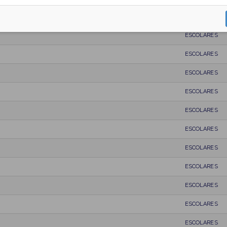
ESCOLARES
ESCOLARES
ESCOLARES
ESCOLARES
ESCOLARES
ESCOLARES
ESCOLARES
ESCOLARES
ESCOLARES
ESCOLARES
ESCOLARES
ESCOLARES