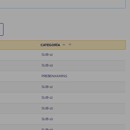
CATEGORÍA
SUB-12
SUB-10
PREBENXAMÍNS
SUB-12
SUB-12
SUB-10
SUB-10
SUB-10