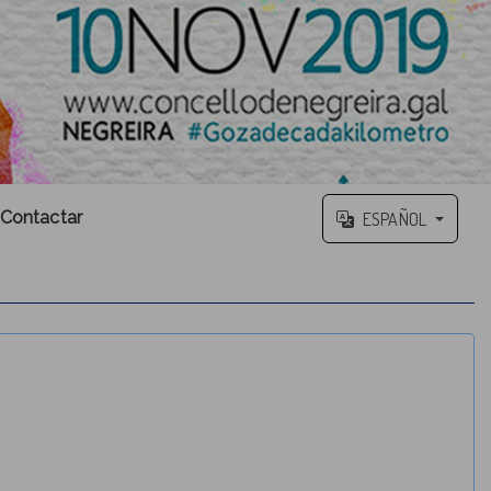
Contactar
ESPAÑOL