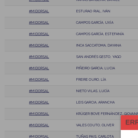
#MIDORSAL
ESTURAO RIAL, IVÁN
#MIDORSAL
CAMPOS GARCÍA, UXÍA
#MIDORSAL
CAMPOS GARCÍA, ESTEFANÍA
#MIDORSAL
INCA SACCATOMA, DAYANA
#MIDORSAL
SAN ANDRÉS GESTO, YAGO
#MIDORSAL
PIÑEIRO GARCIA, LUCIA
#MIDORSAL
FREIRE OURO, LÍA
#MIDORSAL
NIETO VILAS, LUCÍA
#MIDORSAL
LEIS GARCIA, ARANCHA
#MIDORSAL
KRÜGER BOVE FERNÁNDEZ, GIOVAN
ER
#MIDORSAL
VALES COUTO, OLIVER
#MIDORSAL
TUÑAS PAIS, CARLOTA