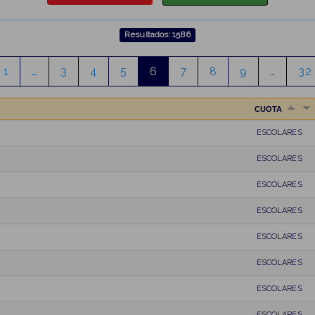
Resultados: 1586
1
…
3
4
5
6
7
8
9
…
32
CUOTA
ESCOLARES
ESCOLARES
ESCOLARES
ESCOLARES
ESCOLARES
ESCOLARES
ESCOLARES
ESCOLARES