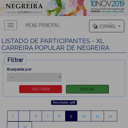
MENÚ PRINCIPAL
ESPAÑOL
LISTADO DE PARTICIPANTES - XL
CARREIRA POPULAR DE NEGREIRA
Filtrar
Busqueda por:
Resultados: 1586
1
…
6
7
8
9
10
11
12
…
32