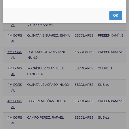
#MIDORS
LEIS GARAZO, ANXO
ESCOLARES
SUB-12
AL
OK
#MIDORS
RINCÓN CHAPARRO,
ESCOLARES
PREBENXAMÍNS
AL
VICTOR MANUEL
#MIDORS
QUINTÁNS SUÁREZ, ENMA
ESCOLARES
PREBENXAMÍNS
AL
#MIDORS
DOS SANTOS QUINTÁNS,
ESCOLARES
PREBENXAMÍNS
AL
NUNO
#MIDORS
RODRÍGUEZ QUINTELA,
ESCOLARES
CHUPETE
AL
CANDELA
#MIDORS
QUINTANS AGRASO, HUGO
ESCOLARES
SUB-10
AL
#MIDORS
POSE REMUIÑÁN, JULIA
ESCOLARES
PREBENXAMÍNS
AL
#MIDORS
CAMPO PÉREZ, RAFAEL
ESCOLARES
SUB-12
AL