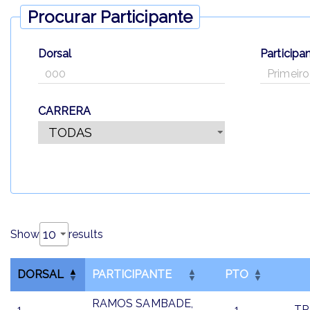
Procurar Participante
Dorsal
Participa
CARRERA
Show
results
DORSAL
PARTICIPANTE
PTO
RAMOS SAMBADE,
1
1
TR