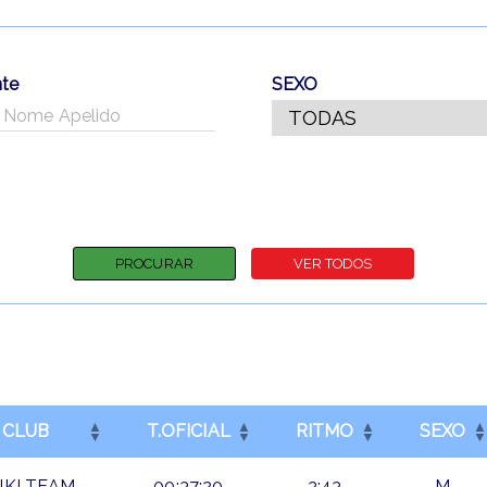
nte
SEXO
CLUB
T.OFICIAL
RITMO
SEXO
IKI TEAM
00:37:20
3:43
M