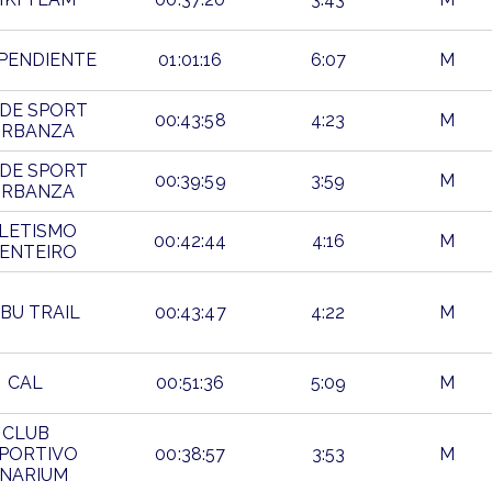
PENDIENTE
01:01:16
6:07
M
DE SPORT
00:43:58
4:23
M
ARBANZA
DE SPORT
00:39:59
3:59
M
ARBANZA
LETISMO
00:42:44
4:16
M
ENTEIRO
IBU TRAIL
00:43:47
4:22
M
CAL
00:51:36
5:09
M
CLUB
PORTIVO
00:38:57
3:53
M
INARIUM