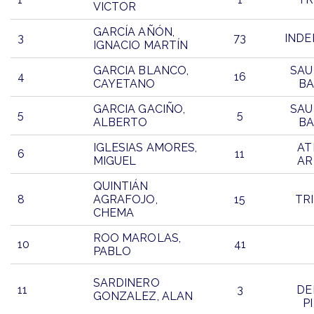
VICTOR
GARCÍA AÑÓN,
3
73
INDE
IGNACIO MARTÍN
GARCIA BLANCO,
SAU
4
16
CAYETANO
B
GARCIA GACIÑO,
SAU
5
5
ALBERTO
B
IGLESIAS AMORES,
AT
6
11
MIGUEL
AR
QUINTIÁN
8
AGRAFOJO,
15
TR
CHEMA
ROO MAROLAS,
10
41
PABLO
SARDINERO
11
3
DE
GONZALEZ, ALAN
P