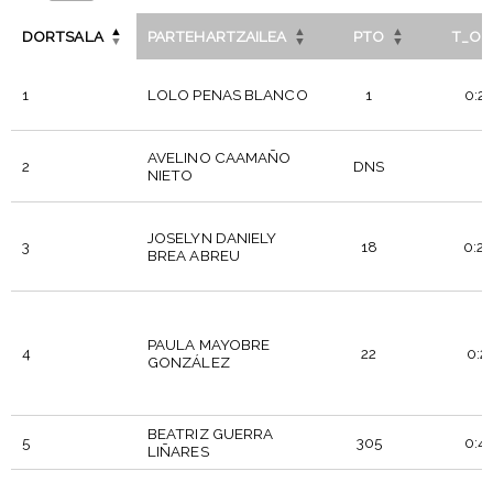
DORTSALA
PARTEHARTZAILEA
PTO
T_OF
1
LOLO PENAS BLANCO
1
0:24
AVELINO CAAMAÑO
2
DNS
-
NIETO
JOSELYN DANIELY
3
18
0:26
BREA ABREU
PAULA MAYOBRE
4
22
0:27
GONZÁLEZ
BEATRIZ GUERRA
5
305
0:45
LIÑARES