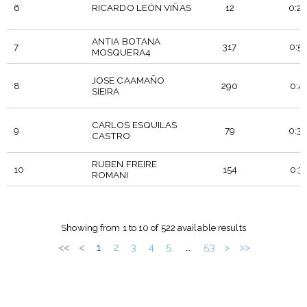
6
RICARDO LEÓN VIÑAS
12
0:26
ANTIA BOTANA
7
317
0:51
MOSQUERA4
JOSE CAAMAÑO
8
290
0:43
SIEIRA
CARLOS ESQUILAS
9
79
0:30
CASTRO
RUBEN FREIRE
10
154
0:33
ROMANI
DORTSALA
PARTEHARTZAILEA
PTO
T_OF
Showing from 1 to 10 of 522 available results
<<
<
1
2
3
4
5
53
>
>>
…