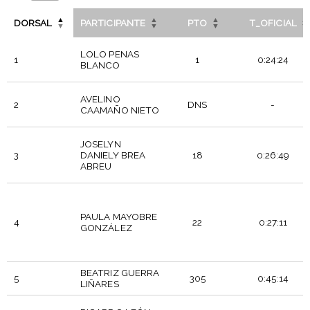
DORSAL
PARTICIPANTE
PTO
T_OFICIAL
LOLO PENAS
1
1
0:24:24
BLANCO
AVELINO
2
DNS
-
CAAMAÑO NIETO
JOSELYN
3
DANIELY BREA
18
0:26:49
ABREU
PAULA MAYOBRE
4
22
0:27:11
GONZÁLEZ
BEATRIZ GUERRA
5
305
0:45:14
LIÑARES