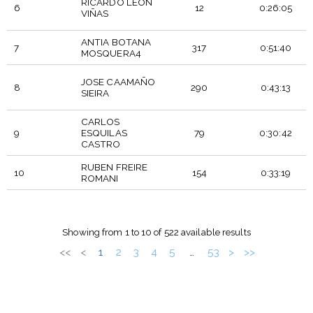
RICARDO LEÓN
6
12
0:26:05
VIÑAS
ANTIA BOTANA
7
317
0:51:40
MOSQUERA4
JOSE CAAMAÑO
8
290
0:43:13
SIEIRA
CARLOS
9
ESQUILAS
79
0:30:42
CASTRO
RUBEN FREIRE
10
154
0:33:19
ROMANI
DORSAL
PARTICIPANTE
PTO
T_OFICIAL
Showing from 1 to 10 of 522 available results
<<
<
1
2
3
4
5
53
>
>>
…