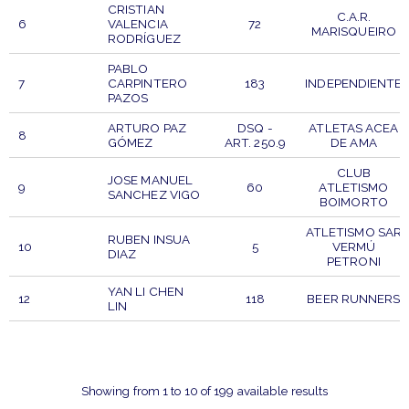
CRISTIAN
C.A.R.
6
VALENCIA
72
MARISQUEIRO
RODRÍGUEZ
PABLO
7
CARPINTERO
183
INDEPENDIENTE
PAZOS
ARTURO PAZ
DSQ -
ATLETAS ACEA
8
GÓMEZ
ART. 250.9
DE AMA
CLUB
JOSE MANUEL
9
60
ATLETISMO
SANCHEZ VIGO
BOIMORTO
ATLETISMO SAR
RUBEN INSUA
10
5
VERMÚ
DIAZ
PETRONI
YAN LI CHEN
12
118
BEER RUNNERS
LIN
BIB
PARTICIPANT
PTO
CLUB
NUMBER
Showing from 1 to 10 of 199 available results