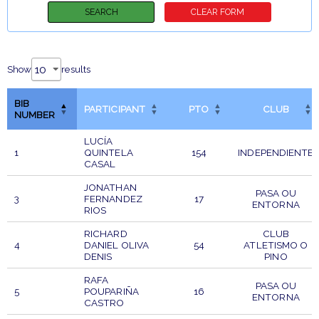
Show
results
BIB
PARTICIPANT
PTO
CLUB
NUMBER
LUCÍA
1
QUINTELA
154
INDEPENDIENTE
CASAL
JONATHAN
PASA OU
3
FERNANDEZ
17
ENTORNA
RIOS
RICHARD
CLUB
4
DANIEL OLIVA
54
ATLETISMO O
DENIS
PINO
RAFA
PASA OU
5
POUPARIÑA
16
ENTORNA
CASTRO