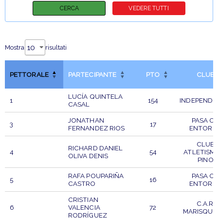
Mostra
risultati
PETTORALE
PARTECIPANTE
PTO
CLUB
LUCÍA QUINTELA
1
154
INDEPENDI
CASAL
JONATHAN
PASA O
3
17
FERNANDEZ RIOS
ENTORN
CLUB
RICHARD DANIEL
4
54
ATLETISM
OLIVA DENIS
PINO
RAFA POUPARIÑA
PASA O
5
16
CASTRO
ENTORN
CRISTIAN
C.A.R.
6
VALENCIA
72
MARISQUE
RODRÍGUEZ