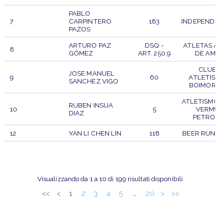
PABLO
7
CARPINTERO
183
INDEPENDI
PAZOS
ARTURO PAZ
DSQ -
ATLETAS A
8
GÓMEZ
ART. 250.9
DE AMA
CLUB
JOSE MANUEL
9
60
ATLETIS
SANCHEZ VIGO
BOIMOR
ATLETISMO
RUBEN INSUA
10
5
VERMÚ
DIAZ
PETRON
12
YAN LI CHEN LIN
118
BEER RUNN
PETTORALE
PARTECIPANTE
PTO
CLUB
Visualizzando da 1 a 10 di 199 risultati disponibili
<<
<
1
2
3
4
5
20
>
>>
…