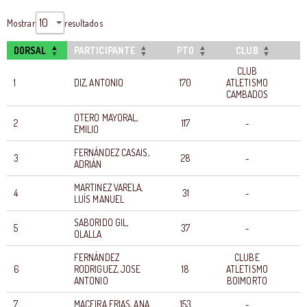
Mostrar
resultados
DORSAL
PARTICIPANTE
PTO
CLUB
T
CLUB
1
DIZ, ANTONIO
170
ATLETISMO
0
CAMBADOS
OTERO MAYORAL,
2
117
-
0
EMILIO
FERNÁNDEZ CASAIS,
3
28
-
0
ADRIÁN
MARTINEZ VARELA,
4
31
-
0
LUÍS MANUEL
SABORIDO GIL,
5
37
-
0
OLALLA
FERNÁNDEZ
CLUBE
6
RODRIGUEZ, JOSE
18
ATLETISMO
0
ANTONIO
BOIMORTO
7
MACEIRA ERIAS, ANA
153
-
0