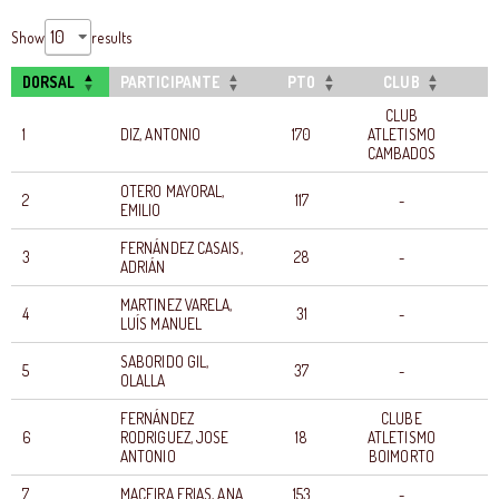
Show
results
DORSAL
PARTICIPANTE
PTO
CLUB
T
CLUB
1
DIZ, ANTONIO
170
ATLETISMO
0
CAMBADOS
OTERO MAYORAL,
2
117
-
0
EMILIO
FERNÁNDEZ CASAIS,
3
28
-
0
ADRIÁN
MARTINEZ VARELA,
4
31
-
0
LUÍS MANUEL
SABORIDO GIL,
5
37
-
0
OLALLA
FERNÁNDEZ
CLUBE
6
RODRIGUEZ, JOSE
18
ATLETISMO
0
ANTONIO
BOIMORTO
7
MACEIRA ERIAS, ANA
153
-
0