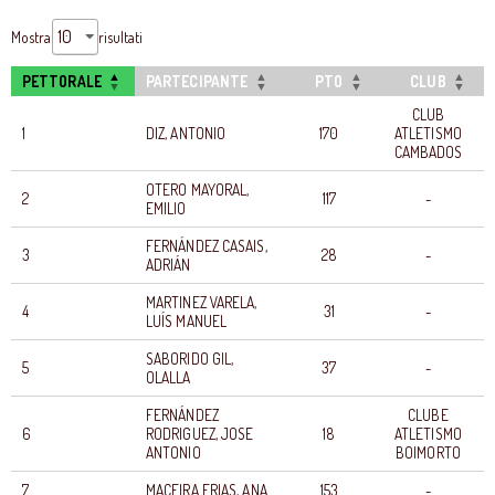
Mostra
risultati
PETTORALE
PARTECIPANTE
PTO
CLUB
CLUB
1
DIZ, ANTONIO
170
ATLETISMO
CAMBADOS
OTERO MAYORAL,
2
117
-
EMILIO
FERNÁNDEZ CASAIS,
3
28
-
ADRIÁN
MARTINEZ VARELA,
4
31
-
LUÍS MANUEL
SABORIDO GIL,
5
37
-
OLALLA
FERNÁNDEZ
CLUBE
6
RODRIGUEZ, JOSE
18
ATLETISMO
ANTONIO
BOIMORTO
7
MACEIRA ERIAS, ANA
153
-