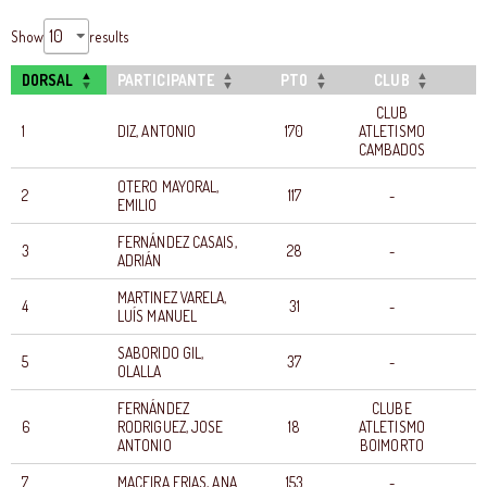
Show
results
DORSAL
PARTICIPANTE
PTO
CLUB
T
CLUB
1
DIZ, ANTONIO
170
ATLETISMO
0
CAMBADOS
OTERO MAYORAL,
2
117
-
0
EMILIO
FERNÁNDEZ CASAIS,
3
28
-
0
ADRIÁN
MARTINEZ VARELA,
4
31
-
0
LUÍS MANUEL
SABORIDO GIL,
5
37
-
0
OLALLA
FERNÁNDEZ
CLUBE
6
RODRIGUEZ, JOSE
18
ATLETISMO
0
ANTONIO
BOIMORTO
7
MACEIRA ERIAS, ANA
153
-
0